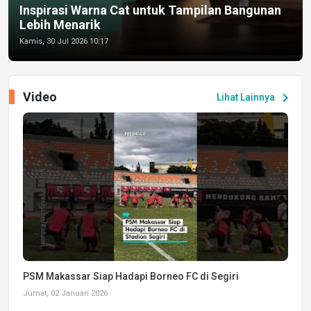
Inspirasi Warna Cat untuk Tampilan Bangunan
Lebih Menarik
Kamis, 30 Jul 2026 10:17
Video
chevron_right
Lihat Lainnya
PSM Makassar Siap Hadapi Borneo FC di Segiri
Jumat, 02 Januari 2026