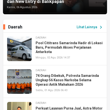
dan New Entry di Balikpapan
Kamis, 06 Agustus 2026
Daerah
chevron_right
Lihat Lainnya
DAERAH
Pool Cititrans Samarinda Hadir di Lokasi
Baru, Permudah Akses Perjalanan
Antarkota
Minggu, 02 Agu 2026 14:37
DAERAH
74 Orang Dibekuk, Polresta Samarinda
Ungkap 56 Kasus Narkoba Selama
Operasi Antik Mahakam 2026
Sabtu, 01 Agu 2026 06:43
DAERAH
Perkuat Layanan Purna Jual, Astra Motor