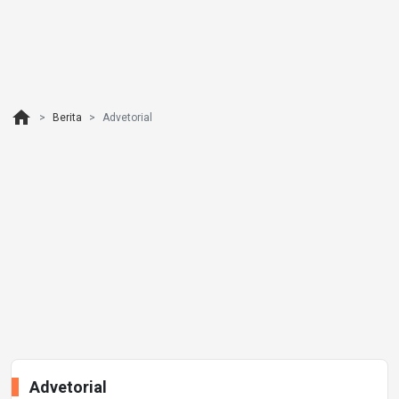
home
Berita
Advetorial
Advetorial