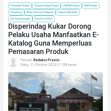
Pemkab Kukar
Disperindag Kukar
UMKM Kukar
IKM Kukar
E-katalog
Arfan Boma Pratama
Sayid Fathullah
Edi Damansyah
Rendi Solihin
Disperindag Kukar Dorong
Pelaku Usaha Manfaatkan E-
Katalog Guna Memperluas
Pemasaran Produk
Penulis:
Redaksi Presisi
Rabu, 11 Oktober 2023 | 1.108 views