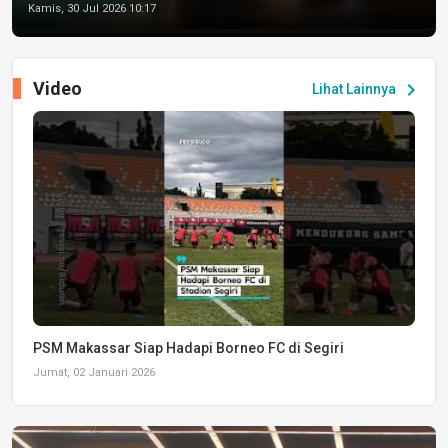
Kamis, 30 Jul 2026 10:17
Video
chevron_right
Lihat Lainnya
PSM Makassar Siap Hadapi Borneo FC di Segiri
Jumat, 02 Januari 2026