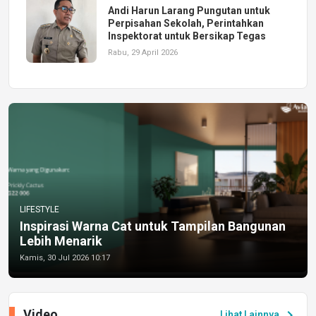
Andi Harun Larang Pungutan untuk
Perpisahan Sekolah, Perintahkan
Inspektorat untuk Bersikap Tegas
Rabu, 29 April 2026
LIFESTYLE
Inspirasi Warna Cat untuk Tampilan Bangunan
Lebih Menarik
Kamis, 30 Jul 2026 10:17
Video
chevron_right
Lihat Lainnya