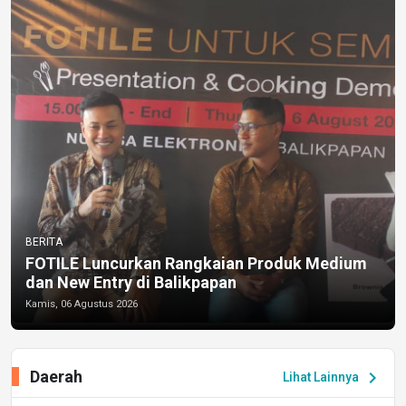
BERITA
FOTILE Luncurkan Rangkaian Produk Medium
dan New Entry di Balikpapan
Kamis, 06 Agustus 2026
Daerah
chevron_right
Lihat Lainnya