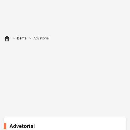
home
Berita
Advetorial
Advetorial