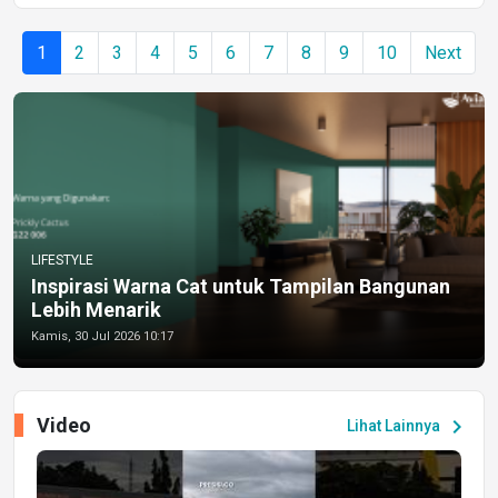
1
2
3
4
5
6
7
8
9
10
Next
LIFESTYLE
Inspirasi Warna Cat untuk Tampilan Bangunan
Lebih Menarik
Kamis, 30 Jul 2026 10:17
Video
chevron_right
Lihat Lainnya