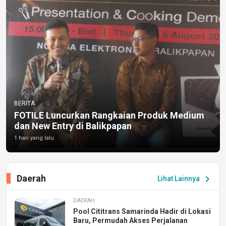
BERITA
FOTILE Luncurkan Rangkaian Produk Medium
dan New Entry di Balikpapan
1 hari yang lalu
Daerah
chevron_right
Lihat Lainnya
DAERAH
Pool Cititrans Samarinda Hadir di Lokasi
Baru, Permudah Akses Perjalanan