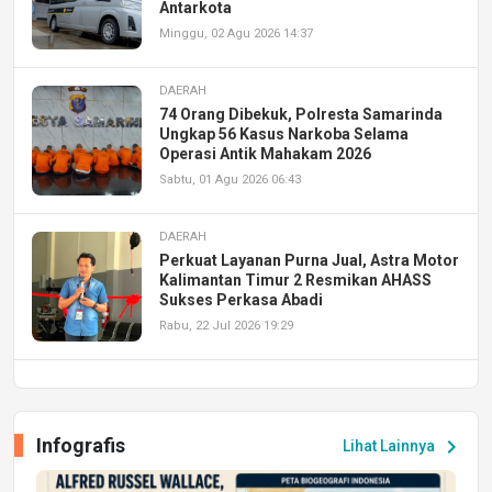
Antarkota
Minggu, 02 Agu 2026 14:37
DAERAH
74 Orang Dibekuk, Polresta Samarinda
Ungkap 56 Kasus Narkoba Selama
Operasi Antik Mahakam 2026
Sabtu, 01 Agu 2026 06:43
DAERAH
Perkuat Layanan Purna Jual, Astra Motor
Kalimantan Timur 2 Resmikan AHASS
Sukses Perkasa Abadi
Rabu, 22 Jul 2026 19:29
DAERAH
UPA PERKASA Universitas Mulawarman
Laksanakan Job Fair Batch II, Hadirkan
Infografis
chevron_right
Lihat Lainnya
Peluang Kerja dan Magang
Jumat, 17 Jul 2026 22:30