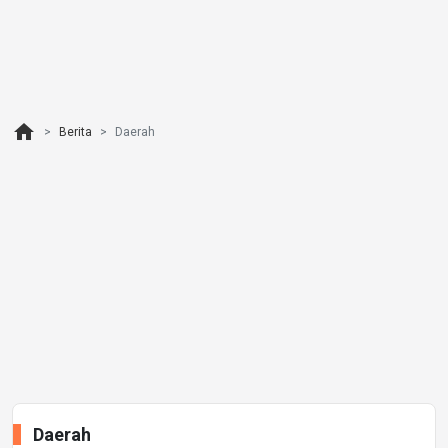
home
Berita
Daerah
Daerah