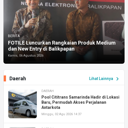
BERITA
FOTILE Luncurkan Rangkaian Produk Medium
dan New Entry di Balikpapan
Kamis, 06 Agustus 2026
Daerah
chevron_right
Lihat Lainnya
DAERAH
Pool Cititrans Samarinda Hadir di Lokasi
Baru, Permudah Akses Perjalanan
Antarkota
Minggu, 02 Agu 2026 14:37