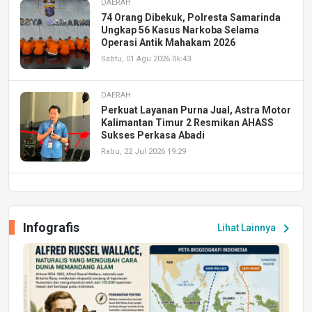
DAERAH
74 Orang Dibekuk, Polresta Samarinda
Ungkap 56 Kasus Narkoba Selama
Operasi Antik Mahakam 2026
Sabtu, 01 Agu 2026 06:43
DAERAH
Perkuat Layanan Purna Jual, Astra Motor
Kalimantan Timur 2 Resmikan AHASS
Sukses Perkasa Abadi
Rabu, 22 Jul 2026 19:29
DAERAH
UPA PERKASA Universitas Mulawarman
Laksanakan Job Fair Batch II, Hadirkan
Infografis
chevron_right
Lihat Lainnya
Peluang Kerja dan Magang
Jumat, 17 Jul 2026 22:30
DAERAH
Astra Motor Kalimantan Timur 2 Dukung
Mahasiswa Samarinda dalam Astra