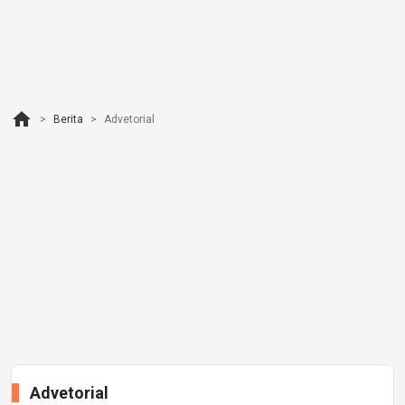
home
Berita
Advetorial
Advetorial