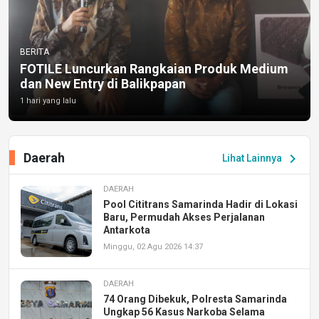
BERITA
FOTILE Luncurkan Rangkaian Produk Medium
dan New Entry di Balikpapan
1 hari yang lalu
Daerah
chevron_right
Lihat Lainnya
DAERAH
Pool Cititrans Samarinda Hadir di Lokasi
Baru, Permudah Akses Perjalanan
Antarkota
Minggu, 02 Agu 2026 14:37
DAERAH
74 Orang Dibekuk, Polresta Samarinda
Ungkap 56 Kasus Narkoba Selama