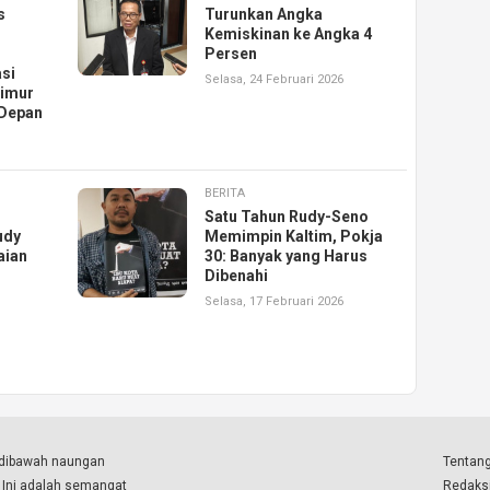
s
Turunkan Angka
Kemiskinan ke Angka 4
Persen
si
Selasa, 24 Februari 2026
Timur
Depan
BERITA
Satu Tahun Rudy-Seno
udy
Memimpin Kaltim, Pokja
aian
30: Banyak yang Harus
Dibenahi
Selasa, 17 Februari 2026
a dibawah naungan
Tentang
. Ini adalah semangat
Redaks