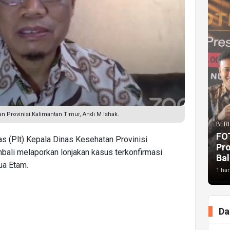
n Provinisi Kalimantan Timur, Andi M Ishak.
BERI
FO
s (Plt) Kepala Dinas Kesehatan Provinisi
Pr
mbali melaporkan lonjakan kasus terkonfirmasi
Bal
ua Etam.
1 har
Da