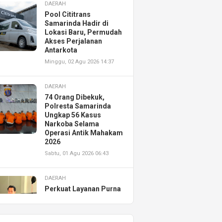
DAERAH
Pool Cititrans
Samarinda Hadir di
Lokasi Baru, Permudah
Akses Perjalanan
Antarkota
Minggu, 02 Agu 2026 14:37
DAERAH
74 Orang Dibekuk,
Polresta Samarinda
Ungkap 56 Kasus
Narkoba Selama
Operasi Antik Mahakam
2026
Sabtu, 01 Agu 2026 06:43
DAERAH
Perkuat Layanan Purna
Jual, Astra Motor
Kalimantan Timur 2
Resmikan AHASS