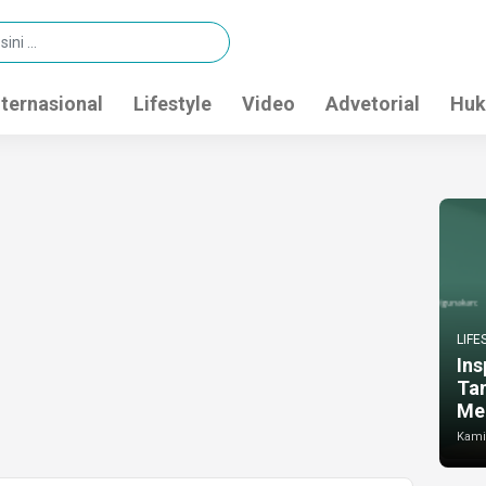
nternasional
Lifestyle
Video
Advetorial
Huk
LIFE
Ins
Ta
Me
Kamis