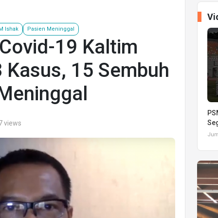
Vi
M Ishak
Pasien Meninggal
 Covid-19 Kaltim
 Kasus, 15 Sembuh
 Meninggal
PSM
Seg
7 views
Juma