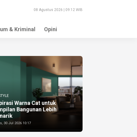
08 Agustus 2026 | 09:12 WIB
um & Kriminal
Opini
STYLE
pirasi Warna Cat untuk
mpilan Bangunan Lebih
narik
, 30 Jul 2026 10:17