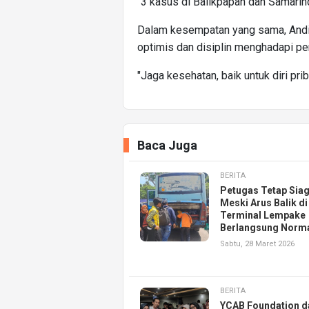
"3 kasus di Balikpapan dan Samarin
Dalam kesempatan yang sama, Andi
optimis dan disiplin menghadapi pen
"Jaga kesehatan, baik untuk diri pri
Baca Juga
BERITA
Petugas Tetap Sia
Meski Arus Balik di
Terminal Lempake
Berlangsung Norm
Sabtu, 28 Maret 2026
BERITA
YCAB Foundation d