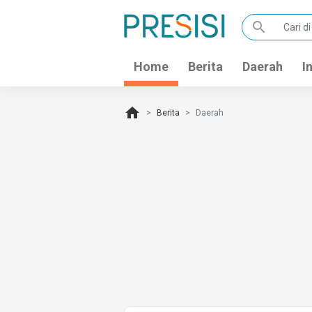
search
Home
Berita
Daerah
I
home
Berita
Daerah