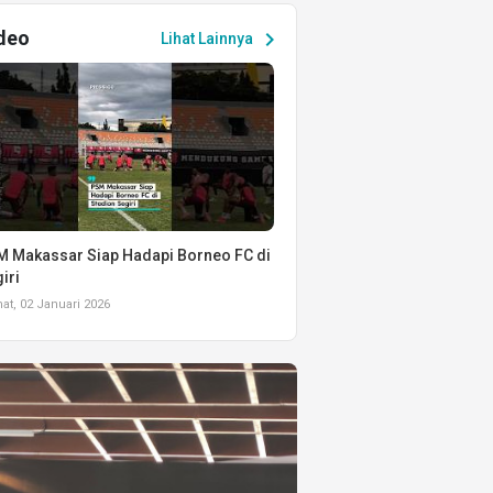
deo
chevron_right
Lihat Lainnya
 Makassar Siap Hadapi Borneo FC di
iri
t, 02 Januari 2026