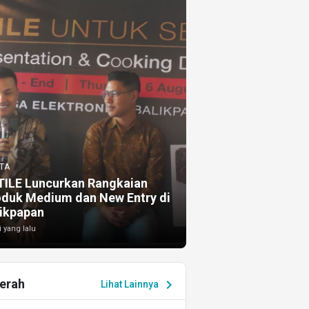
TA
TILE Luncurkan Rangkaian
oduk Medium dan New Entry di
ikpapan
i yang lalu
erah
chevron_right
Lihat Lainnya