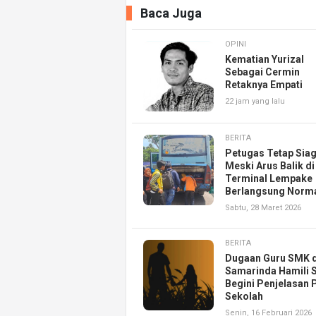
Baca Juga
OPINI
Kematian Yurizal
Sebagai Cermin
Retaknya Empati
22 jam yang lalu
BERITA
Petugas Tetap Sia
Meski Arus Balik di
Terminal Lempake
Berlangsung Norm
Sabtu, 28 Maret 2026
BERITA
Dugaan Guru SMK d
Samarinda Hamili S
Begini Penjelasan 
Sekolah
Senin, 16 Februari 2026