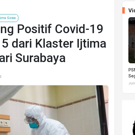
Vi
jtima Gowa
g Positif Covid-19
5 dari Klaster Ijtima
ari Surabaya
PSM
Seg
s
Juma