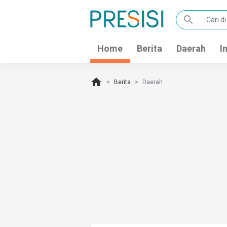
search
Home
Berita
Daerah
I
home
Berita
Daerah