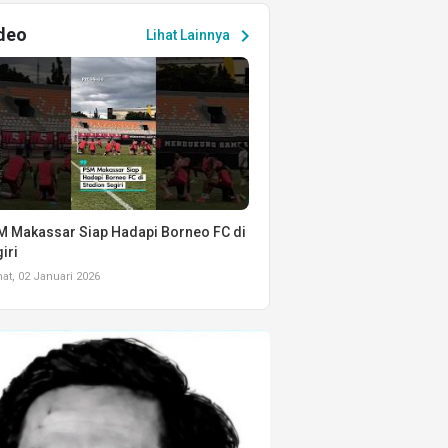
deo
chevron_right
Lihat Lainnya
 Makassar Siap Hadapi Borneo FC di
iri
t, 02 Januari 2026