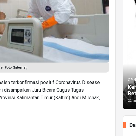
r Foto (Internet)
OPIN
asien terkonfirmasi positif Coronavirus Disease
Kem
ini disampaikan Juru Bicara Gugus Tugas
Re
vinsi Kalimantan Timur (Kaltim) Andi M Ishak,
22 ja
Da