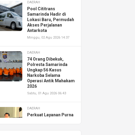
DAERAH
Pool Cititrans
Samarinda Hadir di
Lokasi Baru, Permudah
Akses Perjalanan
Antarkota
Minggu, 02 Agu 2026 14:37
DAERAH
74 Orang Dibekuk,
Polresta Samarinda
Ungkap 56 Kasus
Narkoba Selama
Operasi Antik Mahakam
2026
Sabtu, 01 Agu 2026 06:43
DAERAH
Perkuat Layanan Purna
Jual, Astra Motor
Kalimantan Timur 2
Resmikan AHASS