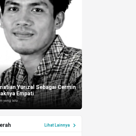
I
atian Yurizal Sebagai Cermin
taknya Empati
m yang lalu
erah
chevron_right
Lihat Lainnya