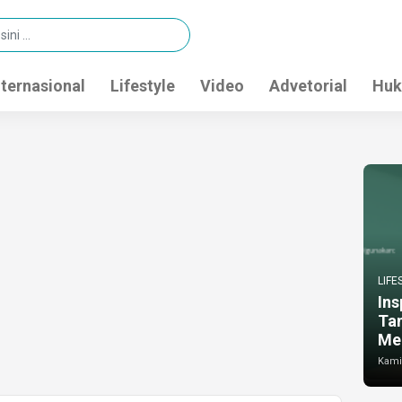
nternasional
Lifestyle
Video
Advetorial
Huk
LIFE
Ins
Ta
Me
Kamis