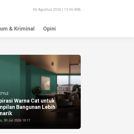
06 Agustus 2026 | 13:06 WIB
um & Kriminal
Opini
STYLE
pirasi Warna Cat untuk
mpilan Bangunan Lebih
narik
, 30 Jul 2026 10:17