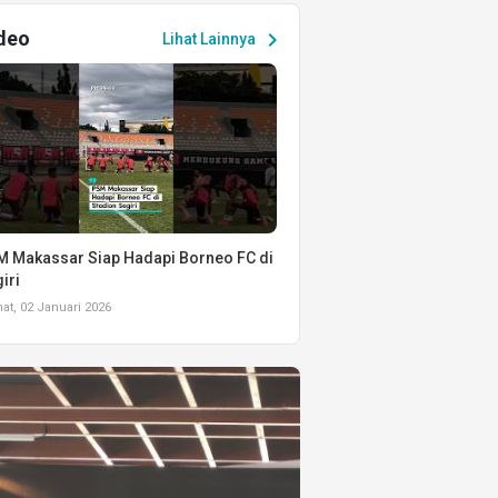
deo
chevron_right
Lihat Lainnya
 Makassar Siap Hadapi Borneo FC di
iri
t, 02 Januari 2026