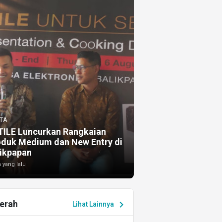
TA
TILE Luncurkan Rangkaian
oduk Medium dan New Entry di
ikpapan
 yang lalu
erah
chevron_right
Lihat Lainnya