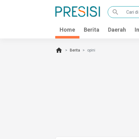
search
Home
Berita
Daerah
I
home
Berita
opini