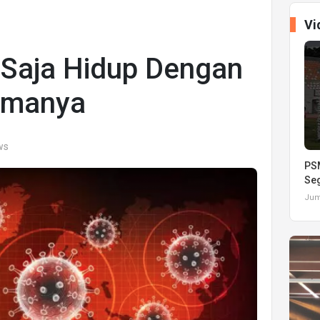
Vi
 Saja Hidup Dengan
amanya
ws
PSM
Seg
Juma