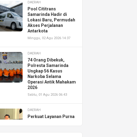
DAERAH
Pool Cititrans
Samarinda Hadir di
Lokasi Baru, Permudah
Akses Perjalanan
Antarkota
Minggu, 02 Agu 2026 14:37
DAERAH
74 Orang Dibekuk,
Polresta Samarinda
Ungkap 56 Kasus
Narkoba Selama
Operasi Antik Mahakam
2026
Sabtu, 01 Agu 2026 06:43
DAERAH
Perkuat Layanan Purna
Jual, Astra Motor
Kalimantan Timur 2
Resmikan AHASS