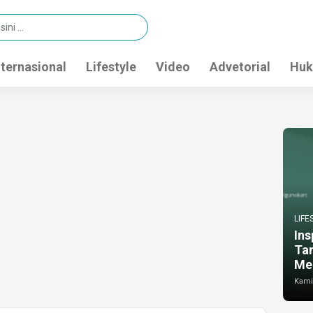
nternasional
Lifestyle
Video
Advetorial
Huk
LIFE
Ins
Ta
Me
Kamis