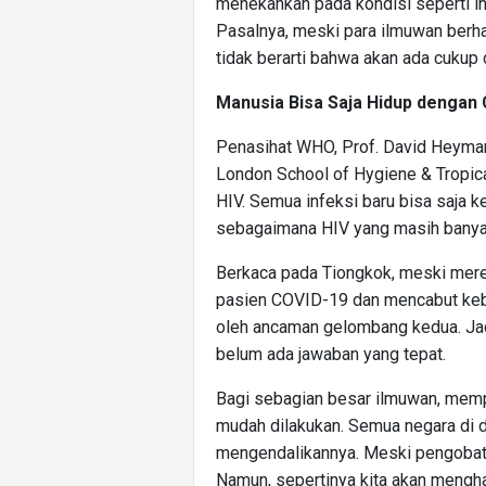
menekankan pada kondisi seperti in
Pasalnya, meski para ilmuwan berhas
tidak berarti bahwa akan ada cukup
Manusia Bisa Saja Hidup denga
Penasihat WHO, Prof. David Heyman
London School of Hygiene & Tropi
HIV. Semua infeksi baru bisa saja k
sebagaimana HIV yang masih banyak 
Berkaca pada Tiongkok, meski mer
pasien COVID-19 dan mencabut kebi
oleh ancaman gelombang kedua. Jadi
belum ada jawaban yang tepat.
Bagi sebagian besar ilmuwan, mempe
mudah dilakukan. Semua negara di d
mengendalikannya. Meski pengobatan
Namun, sepertinya kita akan mengha