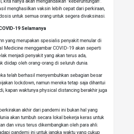
i, kita hanya akan mengandalkan "keberuntungan".
il menghasilkan vaksin lebih cepat dari perkiraan,
 dosis untuk semua orang untuk segera divaksinasi.
n COVID-19 Selamanya
n yang merupakan spesialis penyakit menular di
cal Medicine menggambar COVID-19 akan seperti
elak menjadi penyakit yang akan terus ada,
diidap oleh orang-orang di seluruh dunia.
eka telah berhasil menyembuhkan sebagian besar
jakan lockdown, namun mereka tetap saja dihantui
, kapan waktunya physical distancing berakhir juga
rkirakan akhir dari pandemi ini bukan hal yang
unia akan tumbuh secara lokal bekerja keras untuk
 dan virus terus dikembangkan oleh para ahli.
dapi pandemi ini untuk jangka waktu yang cukup