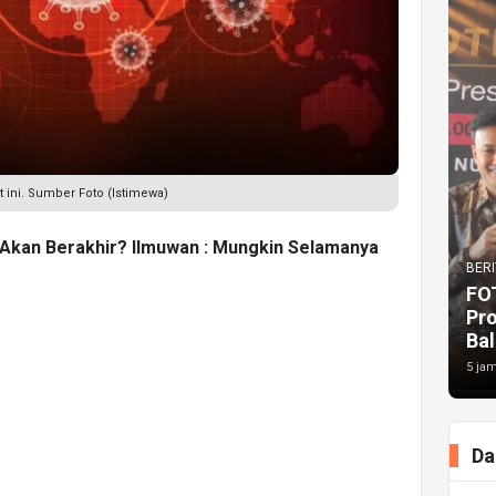
t ini. Sumber Foto (Istimewa)
Akan Berakhir? Ilmuwan : Mungkin Selamanya
BERI
FO
Pr
Bal
5 jam
Da