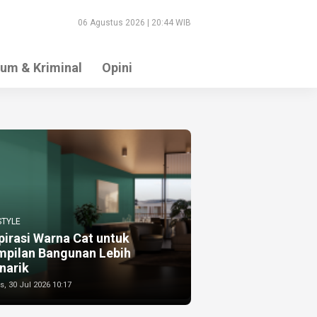
06 Agustus 2026 | 20:44 WIB
um & Kriminal
Opini
STYLE
pirasi Warna Cat untuk
mpilan Bangunan Lebih
narik
, 30 Jul 2026 10:17