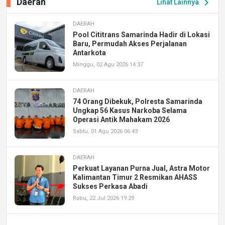
Daerah
chevron_right
Lihat Lainnya
DAERAH
Pool Cititrans Samarinda Hadir di Lokasi
Baru, Permudah Akses Perjalanan
Antarkota
Minggu, 02 Agu 2026 14:37
DAERAH
74 Orang Dibekuk, Polresta Samarinda
Ungkap 56 Kasus Narkoba Selama
Operasi Antik Mahakam 2026
Sabtu, 01 Agu 2026 06:43
DAERAH
Perkuat Layanan Purna Jual, Astra Motor
Kalimantan Timur 2 Resmikan AHASS
Sukses Perkasa Abadi
Rabu, 22 Jul 2026 19:29
DAERAH