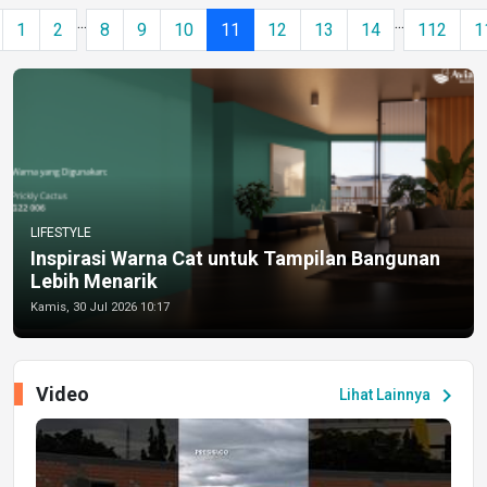
...
...
1
2
8
9
10
11
12
13
14
112
1
LIFESTYLE
Inspirasi Warna Cat untuk Tampilan Bangunan
Lebih Menarik
Kamis, 30 Jul 2026 10:17
Video
chevron_right
Lihat Lainnya