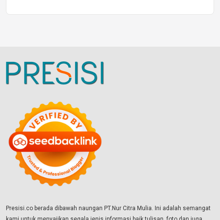
Presisi.co berada dibawah naungan PT.Nur Citra Mulia. Ini adalah semangat
kami untuk menyajikan segala jenis informasi baik tulisan, foto dan juga