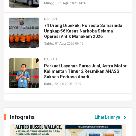
Minggu, 02 Agu 2026 14:37
DAERAH
74 Orang Dibekuk, Polresta Samarinda
Ungkap 56 Kasus Narkoba Selama
Operasi Antik Mahakam 2026
Sabtu, 01 Agu 2026 06:43
DAERAH
Perkuat Layanan Purna Jual, Astra Motor
Kalimantan Timur 2 Resmikan AHASS
Sukses Perkasa Abadi
Rabu, 22 Jul 2026 19:29
DAERAH
UPA PERKASA Universitas Mulawarman
Laksanakan Job Fair Batch II, Hadirkan
Infografis
chevron_right
Lihat Lainnya
Peluang Kerja dan Magang
Jumat, 17 Jul 2026 22:30