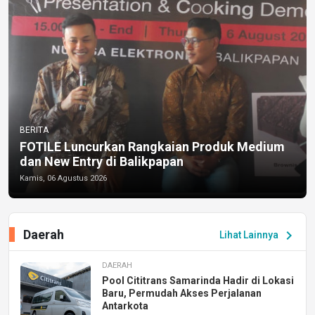
BERITA
FOTILE Luncurkan Rangkaian Produk Medium
dan New Entry di Balikpapan
Kamis, 06 Agustus 2026
Daerah
chevron_right
Lihat Lainnya
DAERAH
Pool Cititrans Samarinda Hadir di Lokasi
Baru, Permudah Akses Perjalanan
Antarkota