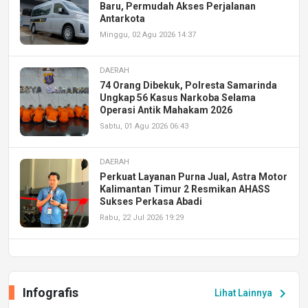
Baru, Permudah Akses Perjalanan
Antarkota
Minggu, 02 Agu 2026 14:37
DAERAH
74 Orang Dibekuk, Polresta Samarinda
Ungkap 56 Kasus Narkoba Selama
Operasi Antik Mahakam 2026
Sabtu, 01 Agu 2026 06:43
DAERAH
Perkuat Layanan Purna Jual, Astra Motor
Kalimantan Timur 2 Resmikan AHASS
Sukses Perkasa Abadi
Rabu, 22 Jul 2026 19:29
DAERAH
UPA PERKASA Universitas Mulawarman
Laksanakan Job Fair Batch II, Hadirkan
Infografis
chevron_right
Lihat Lainnya
Peluang Kerja dan Magang