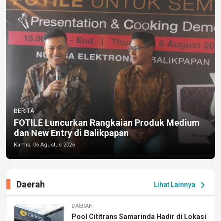
BERITA
FOTILE Luncurkan Rangkaian Produk Medium
dan New Entry di Balikpapan
Kamis, 06 Agustus 2026
Daerah
chevron_right
Lihat Lainnya
DAERAH
Pool Cititrans Samarinda Hadir di Lokasi