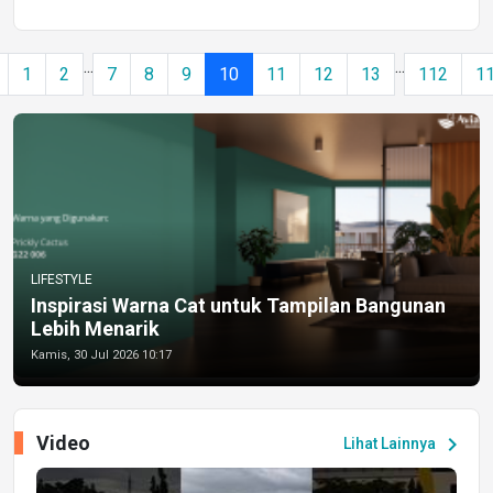
...
...
1
2
7
8
9
10
11
12
13
112
1
LIFESTYLE
Inspirasi Warna Cat untuk Tampilan Bangunan
Lebih Menarik
Kamis, 30 Jul 2026 10:17
Video
chevron_right
Lihat Lainnya