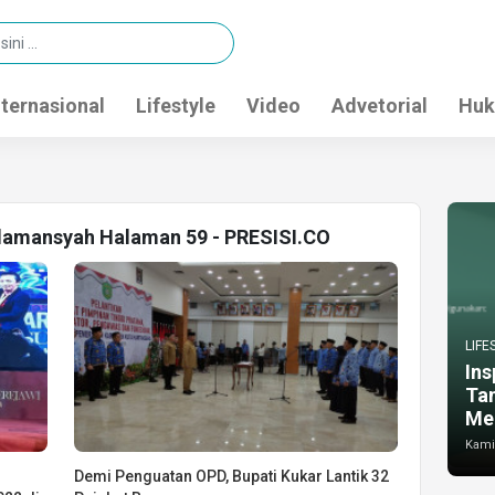
nternasional
Lifestyle
Video
Advetorial
Huk
 damansyah Halaman 59 - PRESISI.CO
LIFE
Ins
Ta
Me
Kamis
Demi Penguatan OPD, Bupati Kukar Lantik 32