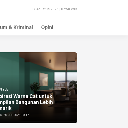
07 Agustus 2026 | 07:58 WIB
um & Kriminal
Opini
STYLE
pirasi Warna Cat untuk
mpilan Bangunan Lebih
narik
, 30 Jul 2026 10:17