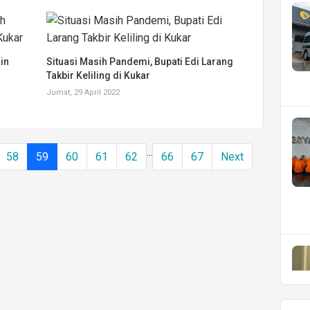
in
Situasi Masih Pandemi, Bupati Edi Larang
Takbir Keliling di Kukar
Jumat, 29 April 2022
...
58
59
60
61
62
66
67
Next