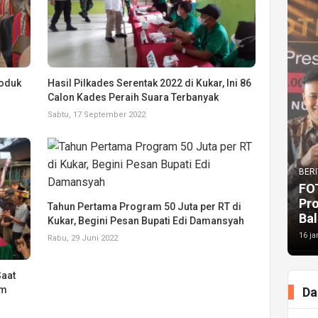
roduk
Hasil Pilkades Serentak 2022 di Kukar, Ini 86
Calon Kades Peraih Suara Terbanyak
Sabtu, 17 September 2022
BERI
FO
Pr
Tahun Pertama Program 50 Juta per RT di
Bal
Kukar, Begini Pesan Bupati Edi Damansyah
16 ja
Rabu, 29 Juni 2022
Saat
am
Da