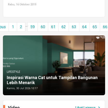
Rabu, 16 Oktober 2019
...
ous
1
2
59
60
61
62
63
64
65
66
LIFESTYLE
Inspirasi Warna Cat untuk Tampilan Bangunan
Lebih Menarik
Kamis, 30 Jul 2026 10:17
Video
chevron_right
Lihat Lainnya