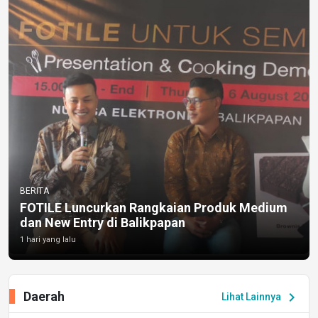
BERITA
FOTILE Luncurkan Rangkaian Produk Medium
dan New Entry di Balikpapan
1 hari yang lalu
Daerah
chevron_right
Lihat Lainnya