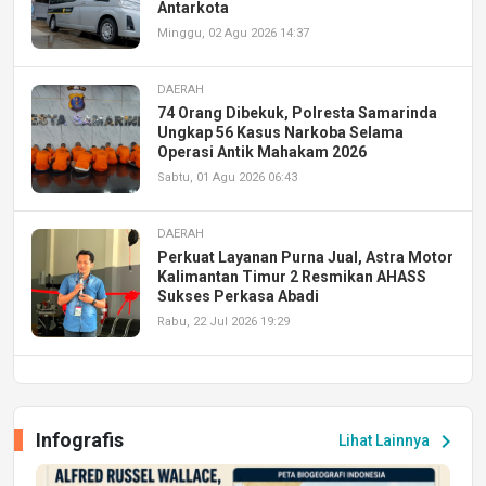
Antarkota
Minggu, 02 Agu 2026 14:37
DAERAH
74 Orang Dibekuk, Polresta Samarinda
Ungkap 56 Kasus Narkoba Selama
Operasi Antik Mahakam 2026
Sabtu, 01 Agu 2026 06:43
DAERAH
Perkuat Layanan Purna Jual, Astra Motor
Kalimantan Timur 2 Resmikan AHASS
Sukses Perkasa Abadi
Rabu, 22 Jul 2026 19:29
DAERAH
UPA PERKASA Universitas Mulawarman
Laksanakan Job Fair Batch II, Hadirkan
Infografis
chevron_right
Lihat Lainnya
Peluang Kerja dan Magang
Jumat, 17 Jul 2026 22:30