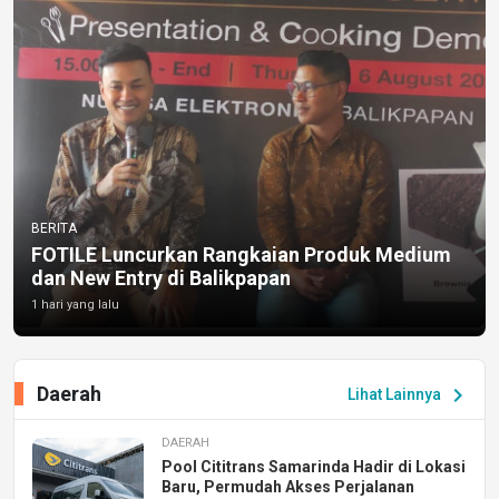
BERITA
FOTILE Luncurkan Rangkaian Produk Medium
dan New Entry di Balikpapan
1 hari yang lalu
Daerah
chevron_right
Lihat Lainnya
DAERAH
Pool Cititrans Samarinda Hadir di Lokasi
Baru, Permudah Akses Perjalanan