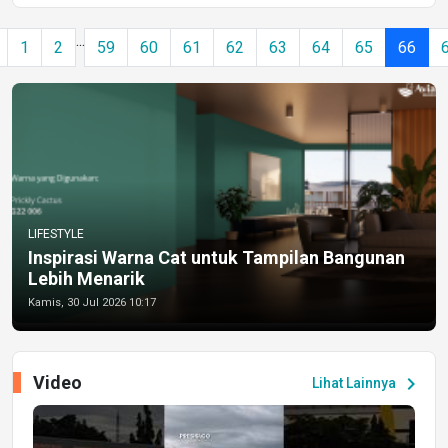
...
1
2
59
60
61
62
63
64
65
66
LIFESTYLE
Inspirasi Warna Cat untuk Tampilan Bangunan
Lebih Menarik
Kamis, 30 Jul 2026 10:17
Video
chevron_right
Lihat Lainnya