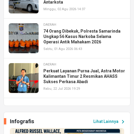
Antarkota
Minggu, 02 Agu 2026 14:37
DAERAH
74 Orang Dibekuk, Polresta Samarinda
Ungkap 56 Kasus Narkoba Selama
Operasi Antik Mahakam 2026
Sabtu, 01 Agu 2026 06:43
DAERAH
Perkuat Layanan Purna Jual, Astra Motor
Kalimantan Timur 2 Resmikan AHASS
Sukses Perkasa Abadi
Rabu, 22 Jul 2026 19:29
DAERAH
UPA PERKASA Universitas Mulawarman
Laksanakan Job Fair Batch II, Hadirkan
Infografis
chevron_right
Lihat Lainnya
Peluang Kerja dan Magang
Jumat, 17 Jul 2026 22:30