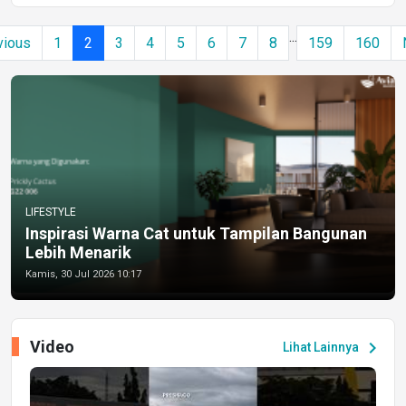
...
vious
1
2
3
4
5
6
7
8
159
160
LIFESTYLE
Inspirasi Warna Cat untuk Tampilan Bangunan
Lebih Menarik
Kamis, 30 Jul 2026 10:17
Video
chevron_right
Lihat Lainnya