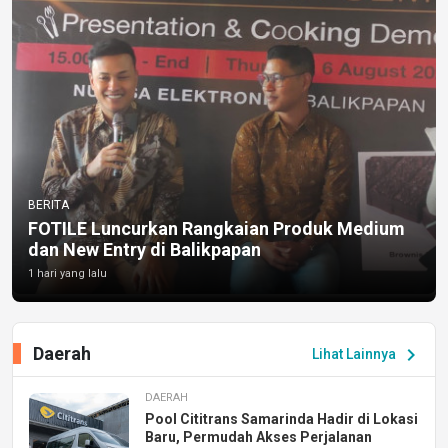
BERITA
FOTILE Luncurkan Rangkaian Produk Medium
dan New Entry di Balikpapan
1 hari yang lalu
Daerah
chevron_right
Lihat Lainnya
DAERAH
Pool Cititrans Samarinda Hadir di Lokasi
Baru, Permudah Akses Perjalanan