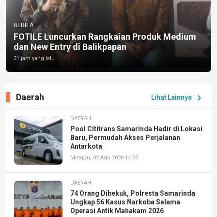
BERITA
FOTILE Luncurkan Rangkaian Produk Medium
dan New Entry di Balikpapan
21 jam yang lalu
Daerah
chevron_right
Lihat Lainnya
DAERAH
Pool Cititrans Samarinda Hadir di Lokasi
Baru, Permudah Akses Perjalanan
Antarkota
Minggu, 02 Agu 2026 14:37
DAERAH
74 Orang Dibekuk, Polresta Samarinda
Ungkap 56 Kasus Narkoba Selama
Operasi Antik Mahakam 2026