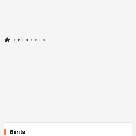
home
Berita
Berita
Berita