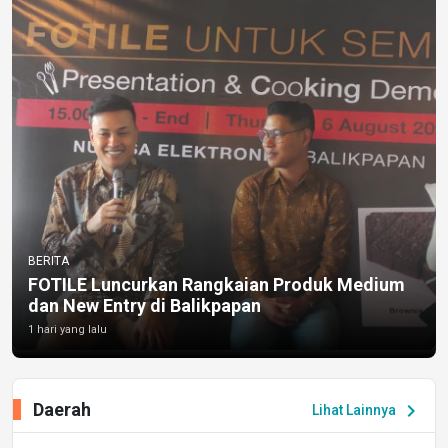
BERITA
FOTILE Luncurkan Rangkaian Produk Medium
dan New Entry di Balikpapan
1 hari yang lalu
Daerah
chevron_right
Lihat Lainnya