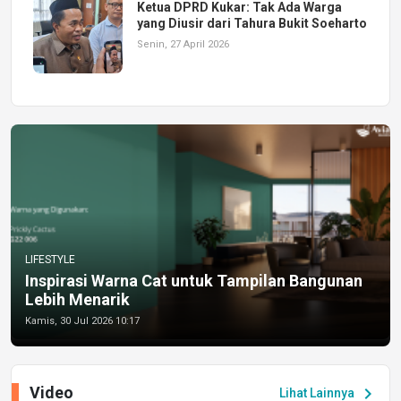
Ketua DPRD Kukar: Tak Ada Warga
yang Diusir dari Tahura Bukit Soeharto
Senin, 27 April 2026
LIFESTYLE
Inspirasi Warna Cat untuk Tampilan Bangunan
Lebih Menarik
Kamis, 30 Jul 2026 10:17
Video
chevron_right
Lihat Lainnya