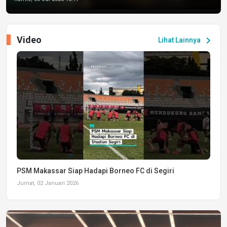
Video
chevron_right
Lihat Lainnya
PSM Makassar Siap Hadapi Borneo FC di Segiri
Jumat, 02 Januari 2026