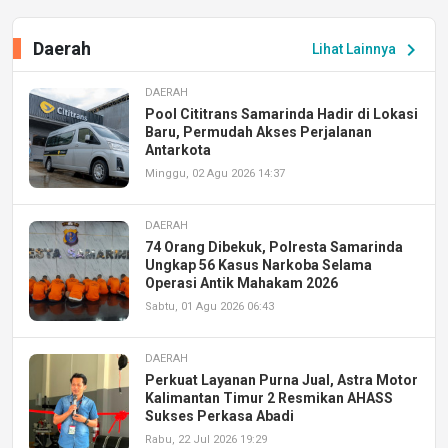
Daerah
chevron_right
Lihat Lainnya
DAERAH
Pool Cititrans Samarinda Hadir di Lokasi
Baru, Permudah Akses Perjalanan
Antarkota
Minggu, 02 Agu 2026 14:37
DAERAH
74 Orang Dibekuk, Polresta Samarinda
Ungkap 56 Kasus Narkoba Selama
Operasi Antik Mahakam 2026
Sabtu, 01 Agu 2026 06:43
DAERAH
Perkuat Layanan Purna Jual, Astra Motor
Kalimantan Timur 2 Resmikan AHASS
Sukses Perkasa Abadi
Rabu, 22 Jul 2026 19:29