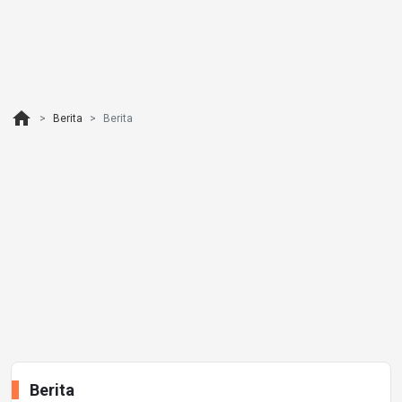
home
Berita
Berita
Berita