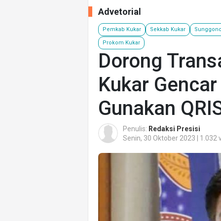
Advetorial
Pemkab Kukar
Sekkab Kukar
Sunggon
Prokom Kukar
Dorong Transa
Kukar Gencar
Gunakan QRI
Penulis:
Redaksi Presisi
Senin, 30 Oktober 2023 | 1.032 