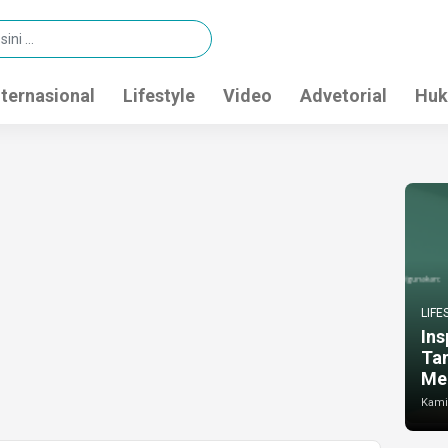
nternasional
Lifestyle
Video
Advetorial
Huk
LIFE
Ins
Ta
Me
Kamis