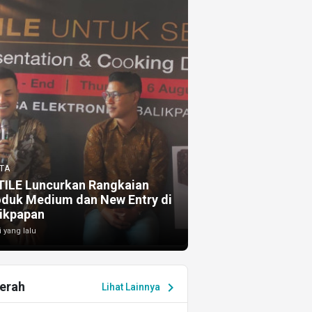
TA
TILE Luncurkan Rangkaian
oduk Medium dan New Entry di
ikpapan
i yang lalu
erah
chevron_right
Lihat Lainnya