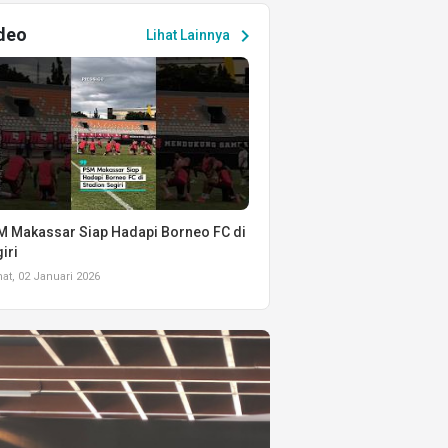
deo
chevron_right
Lihat Lainnya
 Makassar Siap Hadapi Borneo FC di
iri
t, 02 Januari 2026