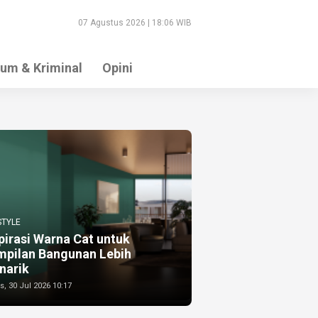
07 Agustus 2026 | 18:06 WIB
um & Kriminal
Opini
STYLE
pirasi Warna Cat untuk
mpilan Bangunan Lebih
narik
, 30 Jul 2026 10:17