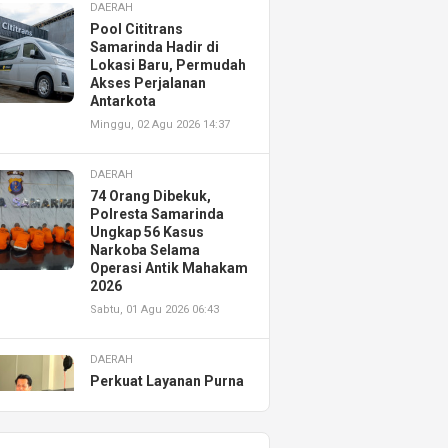
DAERAH
Pool Cititrans
Samarinda Hadir di
Lokasi Baru, Permudah
Akses Perjalanan
Antarkota
Minggu, 02 Agu 2026 14:37
DAERAH
74 Orang Dibekuk,
Polresta Samarinda
Ungkap 56 Kasus
Narkoba Selama
Operasi Antik Mahakam
2026
Sabtu, 01 Agu 2026 06:43
DAERAH
Perkuat Layanan Purna
Jual, Astra Motor
Kalimantan Timur 2
Resmikan AHASS