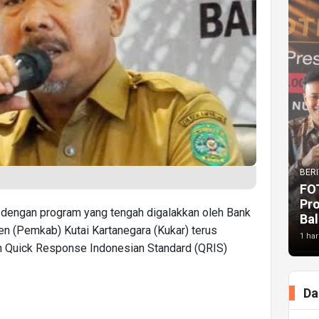
BERI
FO
Pr
 dengan program yang tengah digalakkan oleh Bank
Bal
en (Pemkab) Kutai Kartanegara (Kukar) terus
1 har
 Quick Response Indonesian Standard (QRIS)
Da