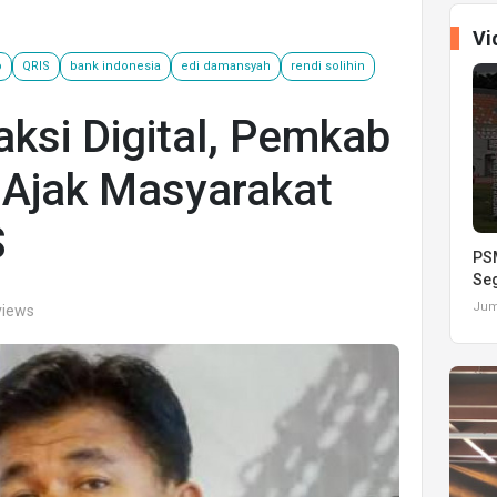
Vi
o
QRIS
bank indonesia
edi damansyah
rendi solihin
ksi Digital, Pemkab
 Ajak Masyarakat
S
PSM
Seg
Juma
views