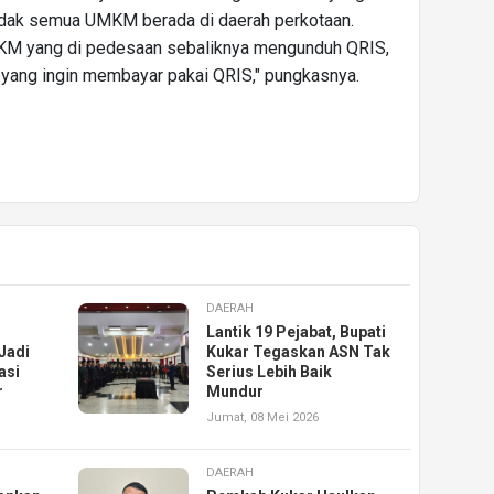
dak semua UMKM berada di daerah perkotaan.
KM yang di pedesaan sebaliknya mengunduh QRIS,
 yang ingin membayar pakai QRIS," pungkasnya.
DAERAH
Lantik 19 Pejabat, Bupati
Jadi
Kukar Tegaskan ASN Tak
asi
Serius Lebih Baik
r
Mundur
Jumat, 08 Mei 2026
DAERAH