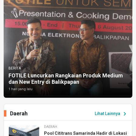
BERITA
FOTILE Luncurkan Rangkaian Produk Medium
dan New Entry di Balikpapan
1 hari yang lalu
Daerah
chevron_right
Lihat Lainnya
DAERAH
Pool Cititrans Samarinda Hadir di Lokasi