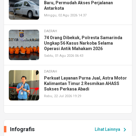
Baru, Permudah Akses Perjalanan
Antarkota
Minggu, 02 Agu 2026 14:37
DAERAH
74 Orang Dibekuk, Polresta Samarinda
Ungkap 56 Kasus Narkoba Selama
Operasi Antik Mahakam 2026
Sabtu, 01 Agu 2026 06:43
DAERAH
Perkuat Layanan Purna Jual, Astra Motor
Kalimantan Timur 2 Resmikan AHASS
Sukses Perkasa Abadi
Rabu, 22 Jul 2026 19:29
DAERAH
UPA PERKASA Universitas Mulawarman
Laksanakan Job Fair Batch II, Hadirkan
Infografis
chevron_right
Lihat Lainnya
Peluang Kerja dan Magang