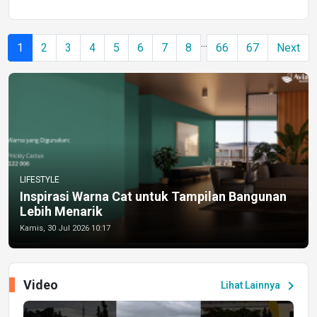
...
1
2
3
4
5
6
7
8
66
67
Next
LIFESTYLE
Inspirasi Warna Cat untuk Tampilan Bangunan
Lebih Menarik
Kamis, 30 Jul 2026 10:17
Video
chevron_right
Lihat Lainnya