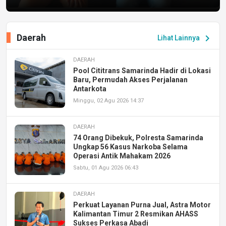
Daerah
chevron_right
Lihat Lainnya
DAERAH
Pool Cititrans Samarinda Hadir di Lokasi
Baru, Permudah Akses Perjalanan
Antarkota
Minggu, 02 Agu 2026 14:37
DAERAH
74 Orang Dibekuk, Polresta Samarinda
Ungkap 56 Kasus Narkoba Selama
Operasi Antik Mahakam 2026
Sabtu, 01 Agu 2026 06:43
DAERAH
Perkuat Layanan Purna Jual, Astra Motor
Kalimantan Timur 2 Resmikan AHASS
Sukses Perkasa Abadi