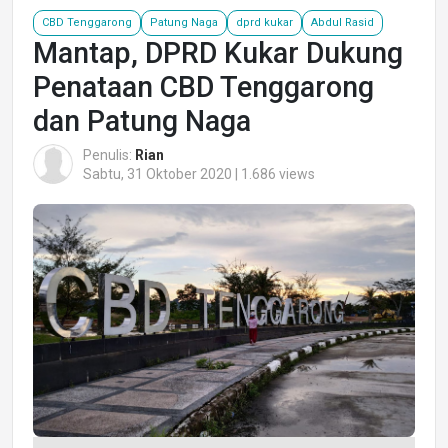
CBD Tenggarong
Patung Naga
dprd kukar
Abdul Rasid
Mantap, DPRD Kukar Dukung
Penataan CBD Tenggarong
dan Patung Naga
Penulis:
Rian
Sabtu, 31 Oktober 2020 | 1.686 views