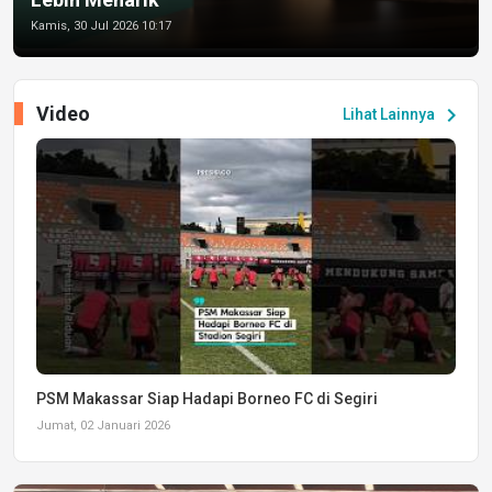
Kamis, 30 Jul 2026 10:17
Video
chevron_right
Lihat Lainnya
PSM Makassar Siap Hadapi Borneo FC di Segiri
Jumat, 02 Januari 2026