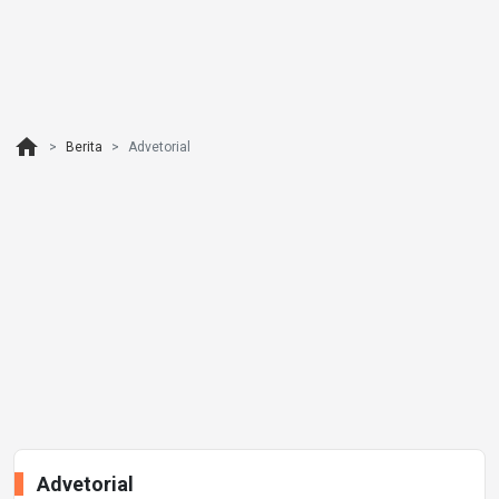
home
Berita
Advetorial
Advetorial