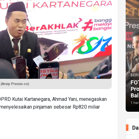
BERI
FO
(Arsip Presisi.co)
Pr
Bal
PRD Kutai Kartanegara, Ahmad Yani, menegaskan
1 har
menyelesaikan pinjaman sebesar Rp820 miliar
Da