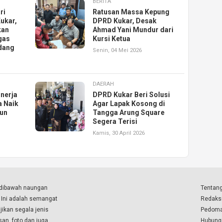
BERITA
ri
Ratusan Massa Kepung
ukar,
DPRD Kukar, Desak
kan
Ahmad Yani Mundur dari
gas
Kursi Ketua
dang
Senin, 04 Mei 2026
DAERAH
inerja
DPRD Kukar Beri Solusi
a Naik
Agar Lapak Kosong di
run
Tangga Arung Square
Segera Terisi
Kamis, 30 April 2026
a dibawah naungan
Tentang
. Ini adalah semangat
Redaks
ikan segala jenis
Pedoma
isan, foto dan juga
Hubung