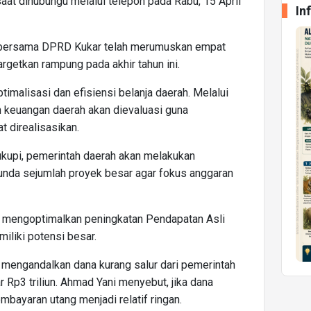
 saat dihubungu melalui telepon pada Rabu, 15 April
In
h bersama DPRD Kukar telah merumuskan empat
rgetkan rampung pada akhir tahun ini.
imalisasi dan efisiensi belanja daerah. Melalui
euangan daerah akan dievaluasi guna
 direalisasikan.
kupi, pemerintah daerah akan melakukan
nda sejumlah proyek besar agar fokus anggaran
 mengoptimalkan peningkatan Pendapatan Asli
iliki potensi besar.
a mengandalkan dana kurang salur dari pemerintah
r Rp3 triliun. Ahmad Yani menyebut, jika dana
mbayaran utang menjadi relatif ringan.