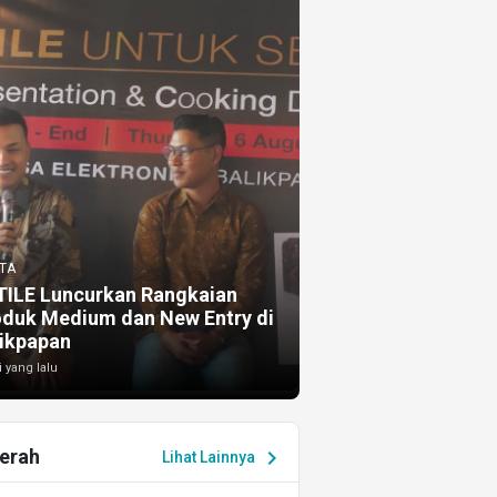
TA
TILE Luncurkan Rangkaian
oduk Medium dan New Entry di
ikpapan
i yang lalu
erah
chevron_right
Lihat Lainnya