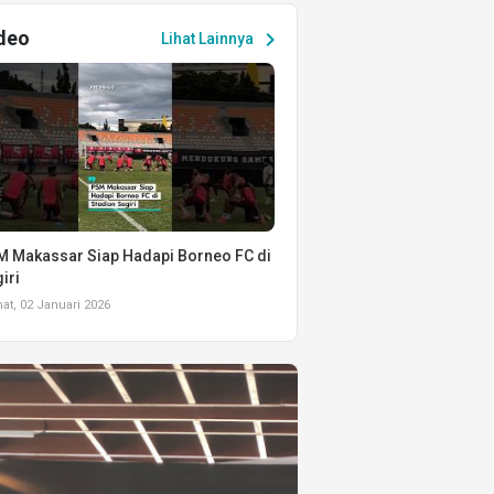
deo
chevron_right
Lihat Lainnya
 Makassar Siap Hadapi Borneo FC di
iri
t, 02 Januari 2026