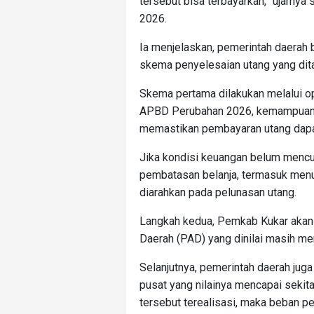
tersebut bisa terbayarkan,” ujarnya
2026.
Ia menjelaskan, pemerintah daera
skema penyelesaian utang yang dita
Skema pertama dilakukan melalui opt
APBD Perubahan 2026, kemampuan k
memastikan pembayaran utang dapat
Jika kondisi keuangan belum mencu
pembatasan belanja, termasuk menu
diarahkan pada pelunasan utang.
Langkah kedua, Pemkab Kukar akan
Daerah (PAD) yang dinilai masih mem
Selanjutnya, pemerintah daerah jug
pusat yang nilainya mencapai sekita
tersebut terealisasi, maka beban pe