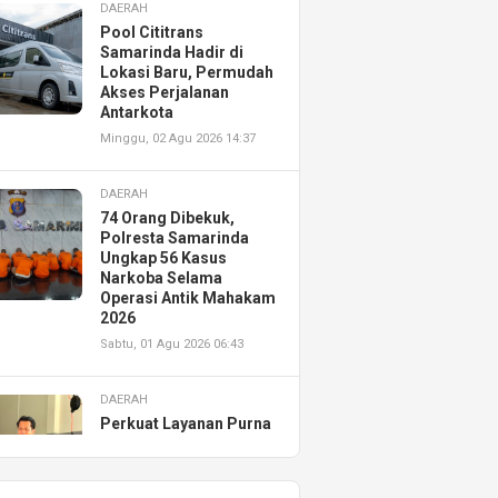
DAERAH
Pool Cititrans
Samarinda Hadir di
Lokasi Baru, Permudah
Akses Perjalanan
Antarkota
Minggu, 02 Agu 2026 14:37
DAERAH
74 Orang Dibekuk,
Polresta Samarinda
Ungkap 56 Kasus
Narkoba Selama
Operasi Antik Mahakam
2026
Sabtu, 01 Agu 2026 06:43
DAERAH
Perkuat Layanan Purna
Jual, Astra Motor
Kalimantan Timur 2
Resmikan AHASS