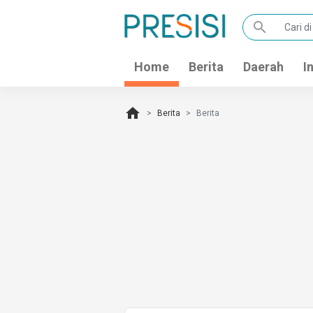
search
Home
Berita
Daerah
I
home
Berita
Berita