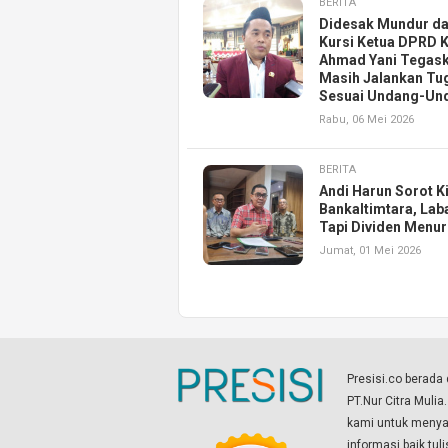
BERITA
Didesak Mundur da
Kursi Ketua DPRD K
Ahmad Yani Tegas
Masih Jalankan Tu
Sesuai Undang-Un
Rabu, 06 Mei 2026
BERITA
Andi Harun Sorot K
Bankaltimtara, Lab
Tapi Dividen Menu
Jumat, 01 Mei 2026
Presisi.co berad
PT.Nur Citra Mulia
kami untuk menyaj
informasi baik tul