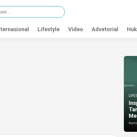
nternasional
Lifestyle
Video
Advetorial
Huk
LIFE
Ins
Ta
Me
Kamis