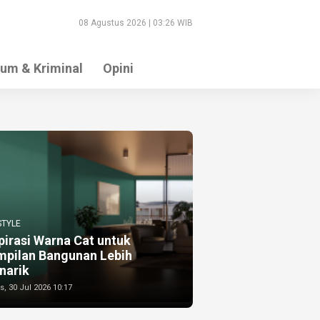
08 Agustus 2026 | 03:26 WIB
um & Kriminal
Opini
STYLE
pirasi Warna Cat untuk
mpilan Bangunan Lebih
narik
, 30 Jul 2026 10:17