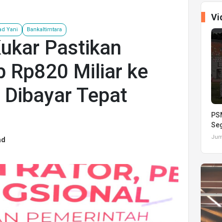
Vi
d Yani
Bankaltimtara
ukar Pastikan
 Rp820 Miliar ke
 Dibayar Tepat
PSM
Seg
Juma
ad