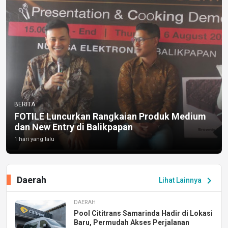
BERITA
FOTILE Luncurkan Rangkaian Produk Medium
dan New Entry di Balikpapan
1 hari yang lalu
Daerah
chevron_right
Lihat Lainnya
DAERAH
Pool Cititrans Samarinda Hadir di Lokasi
Baru, Permudah Akses Perjalanan