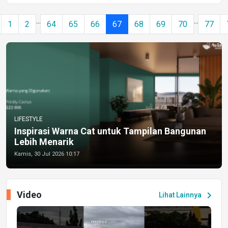
...
...
1
2
64
65
66
67
68
69
70
77
LIFESTYLE
Inspirasi Warna Cat untuk Tampilan Bangunan
Lebih Menarik
Kamis, 30 Jul 2026 10:17
Video
chevron_right
Lihat Lainnya