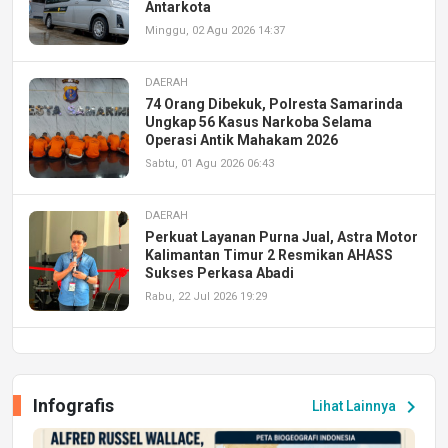
Antarkota
Minggu, 02 Agu 2026 14:37
DAERAH
74 Orang Dibekuk, Polresta Samarinda
Ungkap 56 Kasus Narkoba Selama
Operasi Antik Mahakam 2026
Sabtu, 01 Agu 2026 06:43
DAERAH
Perkuat Layanan Purna Jual, Astra Motor
Kalimantan Timur 2 Resmikan AHASS
Sukses Perkasa Abadi
Rabu, 22 Jul 2026 19:29
DAERAH
UPA PERKASA Universitas Mulawarman
Laksanakan Job Fair Batch II, Hadirkan
Infografis
chevron_right
Lihat Lainnya
Peluang Kerja dan Magang
Jumat, 17 Jul 2026 22:30