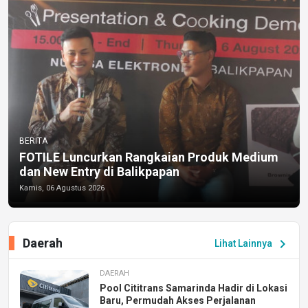
BERITA
FOTILE Luncurkan Rangkaian Produk Medium
dan New Entry di Balikpapan
Kamis, 06 Agustus 2026
Daerah
chevron_right
Lihat Lainnya
DAERAH
Pool Cititrans Samarinda Hadir di Lokasi
Baru, Permudah Akses Perjalanan