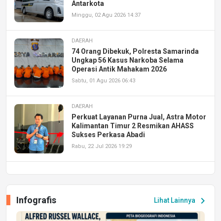
Antarkota
Minggu, 02 Agu 2026 14:37
DAERAH
74 Orang Dibekuk, Polresta Samarinda
Ungkap 56 Kasus Narkoba Selama
Operasi Antik Mahakam 2026
Sabtu, 01 Agu 2026 06:43
DAERAH
Perkuat Layanan Purna Jual, Astra Motor
Kalimantan Timur 2 Resmikan AHASS
Sukses Perkasa Abadi
Rabu, 22 Jul 2026 19:29
DAERAH
UPA PERKASA Universitas Mulawarman
Laksanakan Job Fair Batch II, Hadirkan
Infografis
chevron_right
Lihat Lainnya
Peluang Kerja dan Magang
Jumat, 17 Jul 2026 22:30