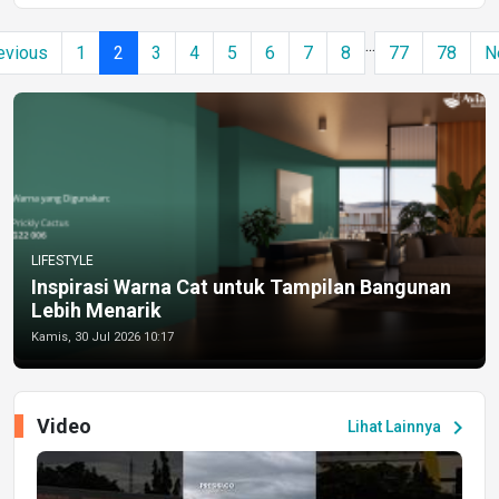
...
evious
1
2
3
4
5
6
7
8
77
78
N
LIFESTYLE
Inspirasi Warna Cat untuk Tampilan Bangunan
Lebih Menarik
Kamis, 30 Jul 2026 10:17
Video
chevron_right
Lihat Lainnya