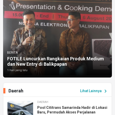
BERITA
FOTILE Luncurkan Rangkaian Produk Medium
dan New Entry di Balikpapan
1 hari yang lalu
Daerah
chevron_right
Lihat Lainnya
DAERAH
Pool Cititrans Samarinda Hadir di Lokasi
Baru, Permudah Akses Perjalanan