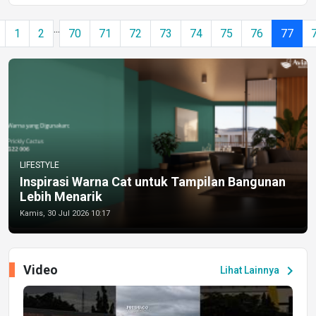
...
1
2
70
71
72
73
74
75
76
77
LIFESTYLE
Inspirasi Warna Cat untuk Tampilan Bangunan
Lebih Menarik
Kamis, 30 Jul 2026 10:17
Video
chevron_right
Lihat Lainnya