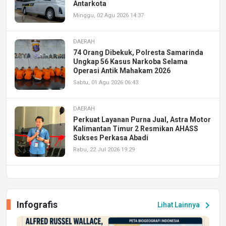
Antarkota
Minggu, 02 Agu 2026 14:37
DAERAH
74 Orang Dibekuk, Polresta Samarinda
Ungkap 56 Kasus Narkoba Selama
Operasi Antik Mahakam 2026
Sabtu, 01 Agu 2026 06:43
DAERAH
Perkuat Layanan Purna Jual, Astra Motor
Kalimantan Timur 2 Resmikan AHASS
Sukses Perkasa Abadi
Rabu, 22 Jul 2026 19:29
DAERAH
UPA PERKASA Universitas Mulawarman
Laksanakan Job Fair Batch II, Hadirkan
Infografis
chevron_right
Lihat Lainnya
Peluang Kerja dan Magang
Jumat, 17 Jul 2026 22:30