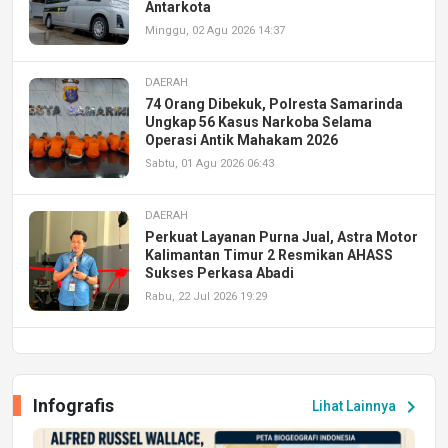
Antarkota
Minggu, 02 Agu 2026 14:37
DAERAH
74 Orang Dibekuk, Polresta Samarinda
Ungkap 56 Kasus Narkoba Selama
Operasi Antik Mahakam 2026
Sabtu, 01 Agu 2026 06:43
DAERAH
Perkuat Layanan Purna Jual, Astra Motor
Kalimantan Timur 2 Resmikan AHASS
Sukses Perkasa Abadi
Rabu, 22 Jul 2026 19:29
DAERAH
UPA PERKASA Universitas Mulawarman
Laksanakan Job Fair Batch II, Hadirkan
Infografis
chevron_right
Lihat Lainnya
Peluang Kerja dan Magang
Jumat, 17 Jul 2026 22:30