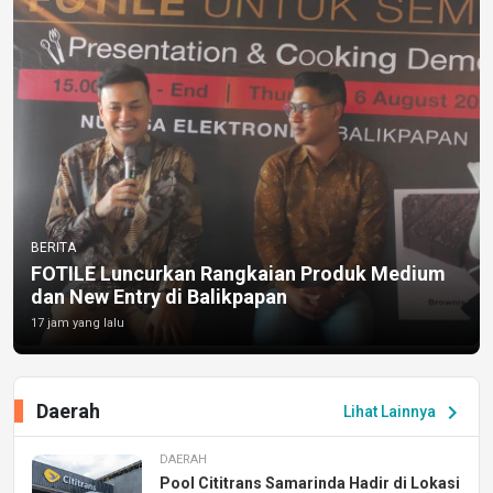
BERITA
FOTILE Luncurkan Rangkaian Produk Medium
dan New Entry di Balikpapan
17 jam yang lalu
Daerah
chevron_right
Lihat Lainnya
DAERAH
Pool Cititrans Samarinda Hadir di Lokasi