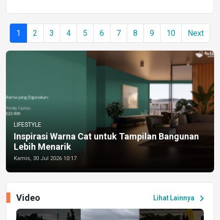
1
2
3
4
5
6
7
8
9
10
Next
LIFESTYLE
Inspirasi Warna Cat untuk Tampilan Bangunan
Lebih Menarik
Kamis, 30 Jul 2026 10:17
Video
chevron_right
Lihat Lainnya