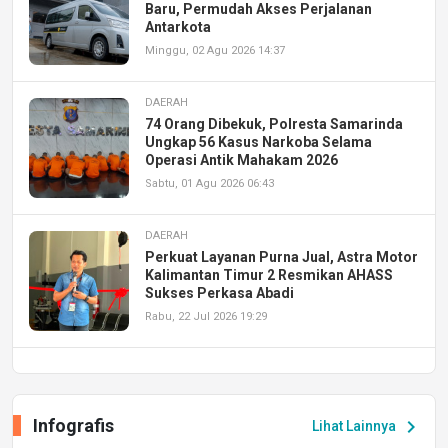
Baru, Permudah Akses Perjalanan
Antarkota
Minggu, 02 Agu 2026 14:37
DAERAH
74 Orang Dibekuk, Polresta Samarinda
Ungkap 56 Kasus Narkoba Selama
Operasi Antik Mahakam 2026
Sabtu, 01 Agu 2026 06:43
DAERAH
Perkuat Layanan Purna Jual, Astra Motor
Kalimantan Timur 2 Resmikan AHASS
Sukses Perkasa Abadi
Rabu, 22 Jul 2026 19:29
DAERAH
UPA PERKASA Universitas Mulawarman
Laksanakan Job Fair Batch II, Hadirkan
Infografis
chevron_right
Lihat Lainnya
Peluang Kerja dan Magang