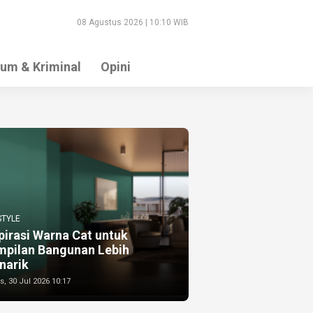
08 Agustus 2026 | 10:10 WIB
um & Kriminal
Opini
STYLE
pirasi Warna Cat untuk
mpilan Bangunan Lebih
narik
, 30 Jul 2026 10:17