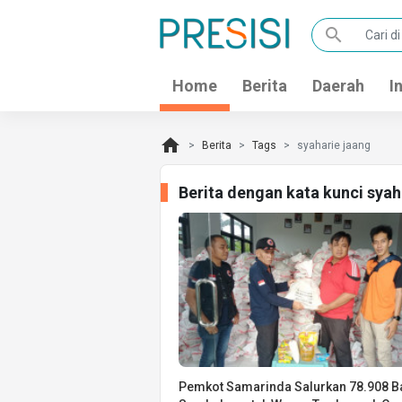
search
Home
Berita
Daerah
I
home
Berita
Tags
syaharie jaang
Berita dengan kata kunci sya
Pemkot Samarinda Salurkan 78.908 B