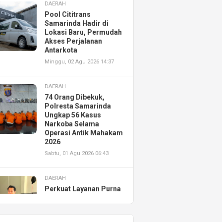
DAERAH
Pool Cititrans
Samarinda Hadir di
Lokasi Baru, Permudah
Akses Perjalanan
Antarkota
Minggu, 02 Agu 2026 14:37
DAERAH
74 Orang Dibekuk,
Polresta Samarinda
Ungkap 56 Kasus
Narkoba Selama
Operasi Antik Mahakam
2026
Sabtu, 01 Agu 2026 06:43
DAERAH
Perkuat Layanan Purna
Jual, Astra Motor
Kalimantan Timur 2
Resmikan AHASS