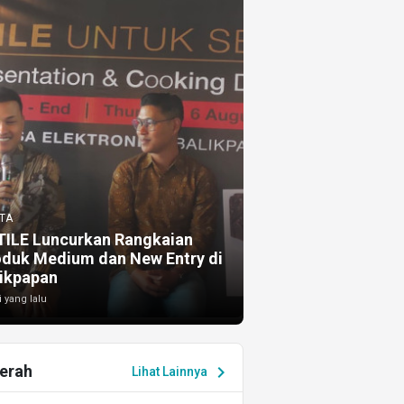
TA
TILE Luncurkan Rangkaian
oduk Medium dan New Entry di
ikpapan
i yang lalu
erah
chevron_right
Lihat Lainnya