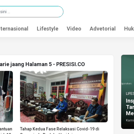
nternasional
Lifestyle
Video
Advetorial
Huk
harie jaang Halaman 5 - PRESISI.CO
LIFE
Ins
Ta
Me
Kamis
antuan
Tahap Kedua Fase Relaksasi Covid-19 di