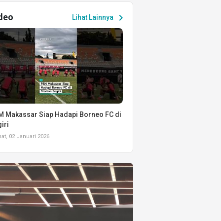
deo
chevron_right
Lihat Lainnya
 Makassar Siap Hadapi Borneo FC di
iri
t, 02 Januari 2026