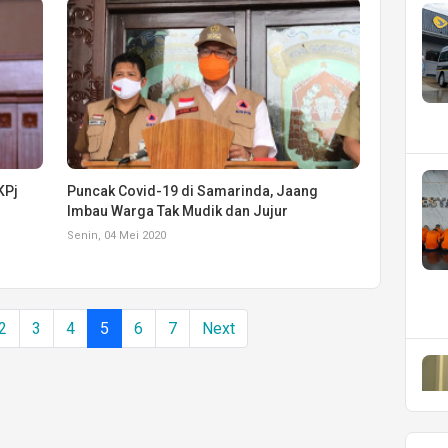
KPj
Puncak Covid-19 di Samarinda, Jaang
Imbau Warga Tak Mudik dan Jujur
Senin, 04 Mei 2020
2
3
4
5
6
7
Next