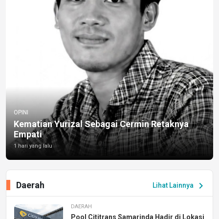
OPINI
Kematian Yurizal Sebagai Cermin Retaknya
Empati
1 hari yang lalu
Daerah
chevron_right
Lihat Lainnya
DAERAH
Pool Cititrans Samarinda Hadir di Lokasi