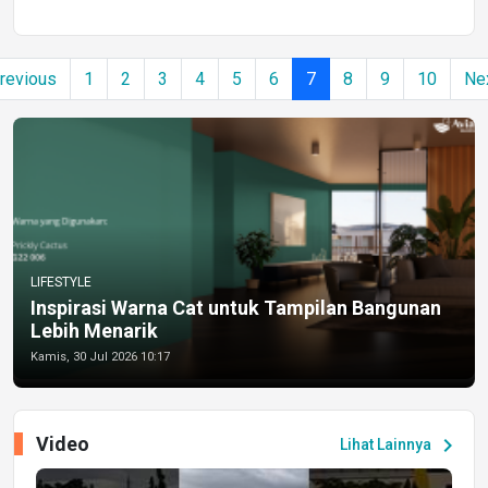
revious
1
2
3
4
5
6
7
8
9
10
Ne
LIFESTYLE
Inspirasi Warna Cat untuk Tampilan Bangunan
Lebih Menarik
Kamis, 30 Jul 2026 10:17
Video
chevron_right
Lihat Lainnya