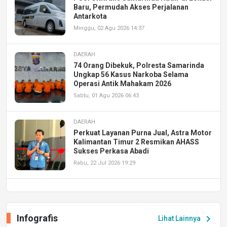
Baru, Permudah Akses Perjalanan
Antarkota
Minggu, 02 Agu 2026 14:37
DAERAH
74 Orang Dibekuk, Polresta Samarinda
Ungkap 56 Kasus Narkoba Selama
Operasi Antik Mahakam 2026
Sabtu, 01 Agu 2026 06:43
DAERAH
Perkuat Layanan Purna Jual, Astra Motor
Kalimantan Timur 2 Resmikan AHASS
Sukses Perkasa Abadi
Rabu, 22 Jul 2026 19:29
DAERAH
UPA PERKASA Universitas Mulawarman
Laksanakan Job Fair Batch II, Hadirkan
Infografis
chevron_right
Lihat Lainnya
Peluang Kerja dan Magang