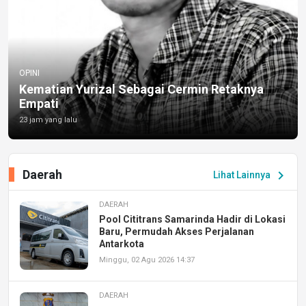
OPINI
Kematian Yurizal Sebagai Cermin Retaknya
Empati
23 jam yang lalu
Daerah
chevron_right
Lihat Lainnya
DAERAH
Pool Cititrans Samarinda Hadir di Lokasi
Baru, Permudah Akses Perjalanan
Antarkota
Minggu, 02 Agu 2026 14:37