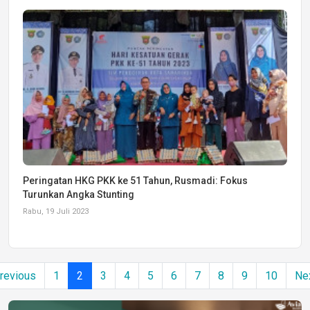
Jumat, 21 Juli 2023
Peringatan HKG PKK ke 51 Tahun, Rusmadi: Fokus
Turunkan Angka Stunting
Rabu, 19 Juli 2023
revious
1
2
3
4
5
6
7
8
9
10
Ne