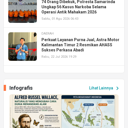
DAERAH
74 Orang Dibekuk, Polresta Samarinda
Ungkap 56 Kasus Narkoba Selama
Operasi Antik Mahakam 2026
Sabtu, 01 Agu 2026 06:43
DAERAH
Perkuat Layanan Purna Jual, Astra Motor
Kalimantan Timur 2 Resmikan AHASS
Sukses Perkasa Abadi
Rabu, 22 Jul 2026 19:29
DAERAH
UPA PERKASA Universitas Mulawarman
Laksanakan Job Fair Batch II, Hadirkan
Infografis
chevron_right
Lihat Lainnya
Peluang Kerja dan Magang
Jumat, 17 Jul 2026 22:30
DAERAH
Astra Motor Kalimantan Timur 2 Dukung