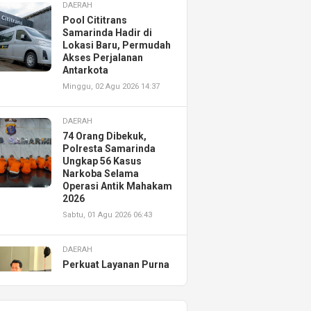
DAERAH
Pool Cititrans
Samarinda Hadir di
Lokasi Baru, Permudah
Akses Perjalanan
Antarkota
Minggu, 02 Agu 2026 14:37
DAERAH
74 Orang Dibekuk,
Polresta Samarinda
Ungkap 56 Kasus
Narkoba Selama
Operasi Antik Mahakam
2026
Sabtu, 01 Agu 2026 06:43
DAERAH
Perkuat Layanan Purna
Jual, Astra Motor
Kalimantan Timur 2
Resmikan AHASS