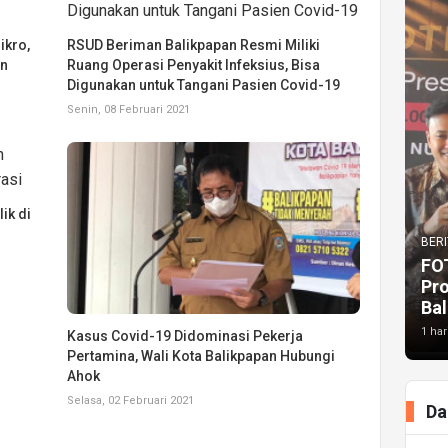
ikro,
RSUD Beriman Balikpapan Resmi Miliki
an
Ruang Operasi Penyakit Infeksius, Bisa
Digunakan untuk Tangani Pasien Covid-19
Senin, 08 Februari 2021
ik di
BERI
FO
Pr
Bal
1 har
Kasus Covid-19 Didominasi Pekerja
Pertamina, Wali Kota Balikpapan Hubungi
Ahok
Selasa, 02 Februari 2021
Da