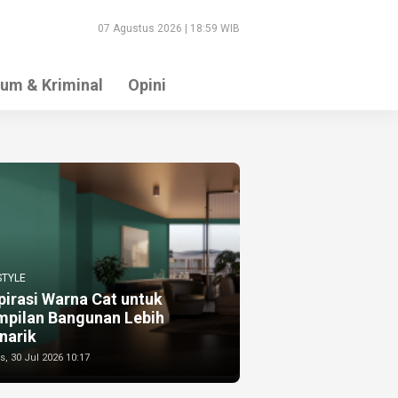
07 Agustus 2026 | 18:59 WIB
um & Kriminal
Opini
STYLE
pirasi Warna Cat untuk
mpilan Bangunan Lebih
narik
, 30 Jul 2026 10:17