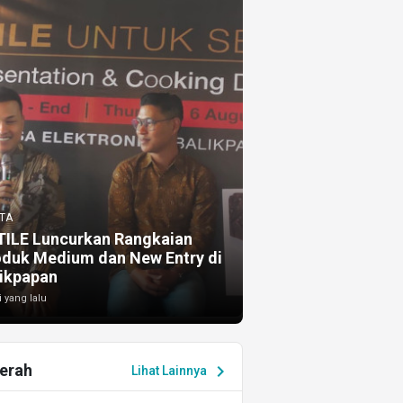
TA
TILE Luncurkan Rangkaian
oduk Medium dan New Entry di
ikpapan
i yang lalu
erah
chevron_right
Lihat Lainnya