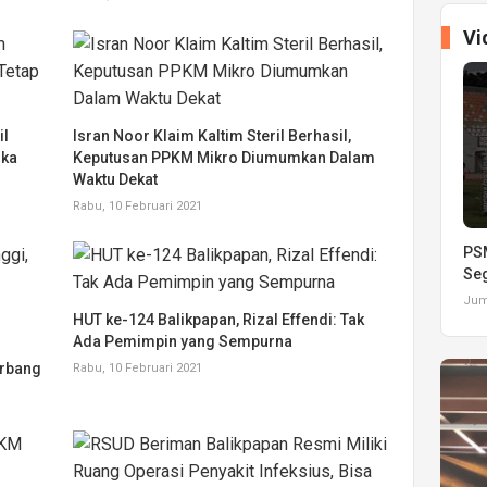
Vi
il
Isran Noor Klaim Kaltim Steril Berhasil,
uka
Keputusan PPKM Mikro Diumumkan Dalam
Waktu Dekat
Rabu, 10 Februari 2021
PSM
Seg
Juma
HUT ke-124 Balikpapan, Rizal Effendi: Tak
Ada Pemimpin yang Sempurna
erbang
Rabu, 10 Februari 2021