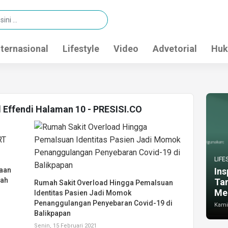
nternasional
Lifestyle
Video
Advetorial
Huk
l Effendi Halaman 10 - PRESISI.CO
LIFE
naan
Ins
mah
Ta
Rumah Sakit Overload Hingga Pemalsuan
Me
Identitas Pasien Jadi Momok
Penanggulangan Penyebaran Covid-19 di
Kamis
Balikpapan
Senin, 15 Februari 2021