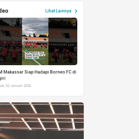
deo
chevron_right
Lihat Lainnya
 Makassar Siap Hadapi Borneo FC di
iri
t, 02 Januari 2026