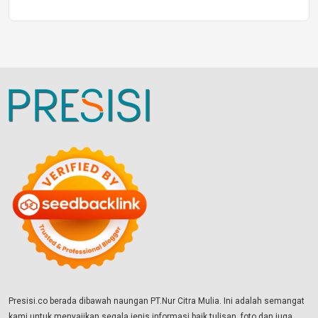
Presisi.co berada dibawah naungan PT.Nur Citra Mulia. Ini adalah semangat
kami untuk menyajikan segala jenis informasi baik tulisan, foto dan juga