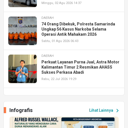
Minggu, 02 Agu 2026 14:37
DAERAH
74 Orang Dibekuk, Polresta Samarinda
Ungkap 56 Kasus Narkoba Selama
Operasi Antik Mahakam 2026
Sabtu, 01 Agu 2026 06:43
DAERAH
Perkuat Layanan Purna Jual, Astra Motor
Kalimantan Timur 2 Resmikan AHASS
Sukses Perkasa Abadi
Rabu, 22 Jul 2026 19:29
DAERAH
UPA PERKASA Universitas Mulawarman
Laksanakan Job Fair Batch II, Hadirkan
Infografis
chevron_right
Lihat Lainnya
Peluang Kerja dan Magang
Jumat, 17 Jul 2026 22:30