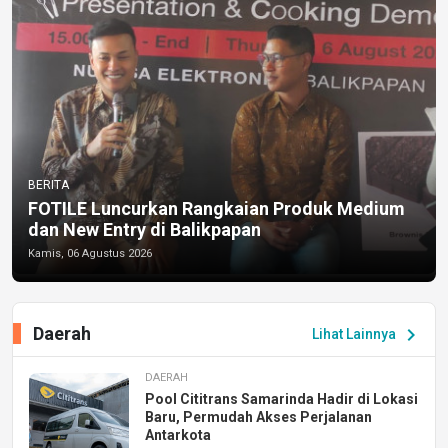
BERITA
FOTILE Luncurkan Rangkaian Produk Medium
dan New Entry di Balikpapan
Kamis, 06 Agustus 2026
Daerah
chevron_right
Lihat Lainnya
DAERAH
Pool Cititrans Samarinda Hadir di Lokasi
Baru, Permudah Akses Perjalanan
Antarkota