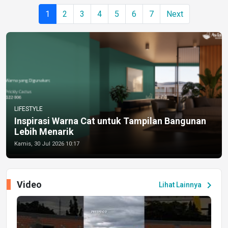
1
2
3
4
5
6
7
Next
LIFESTYLE
Inspirasi Warna Cat untuk Tampilan Bangunan
Lebih Menarik
Kamis, 30 Jul 2026 10:17
Video
chevron_right
Lihat Lainnya