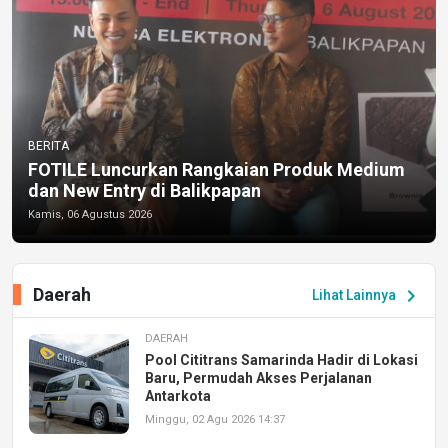
BERITA
FOTILE Luncurkan Rangkaian Produk Medium
dan New Entry di Balikpapan
Kamis, 06 Agustus 2026
Daerah
chevron_right
Lihat Lainnya
DAERAH
Pool Cititrans Samarinda Hadir di Lokasi
Baru, Permudah Akses Perjalanan
Antarkota
Minggu, 02 Agu 2026 14:37