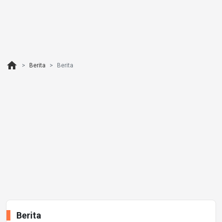
home
Berita
Berita
Berita