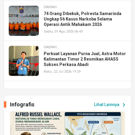
DAERAH
74 Orang Dibekuk, Polresta Samarinda
Ungkap 56 Kasus Narkoba Selama
Operasi Antik Mahakam 2026
Sabtu, 01 Agu 2026 06:43
DAERAH
Perkuat Layanan Purna Jual, Astra Motor
Kalimantan Timur 2 Resmikan AHASS
Sukses Perkasa Abadi
Rabu, 22 Jul 2026 19:29
DAERAH
UPA PERKASA Universitas Mulawarman
Laksanakan Job Fair Batch II, Hadirkan
Infografis
chevron_right
Lihat Lainnya
Peluang Kerja dan Magang
Jumat, 17 Jul 2026 22:30
DAERAH
Astra Motor Kalimantan Timur 2 Dukung