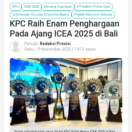
KPC
ICEA 2025
Nanang Supriyadi
PT Kaltim Prima Coal
Indonesian Circular Economy Award
Praktik Ekonomi Sirkular
KPC Raih Enam Penghargaan
Pada Ajang ICEA 2025 di Bali
Penulis:
Redaksi Presisi
Rabu, 19 November 2025 | 1.413 views
Enam penghargaan yang diraih KPC Pada Ajang ICEA 2025 di Bali.