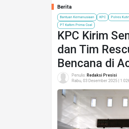
Berita
Bantuan Kemanusiaan
KPC
Polres Kut
PT Kaltim Prima Coal
KPC Kirim Se
dan Tim Resc
Bencana di A
Penulis:
Redaksi Presisi
Rabu, 03 Desember 2025 | 1.02