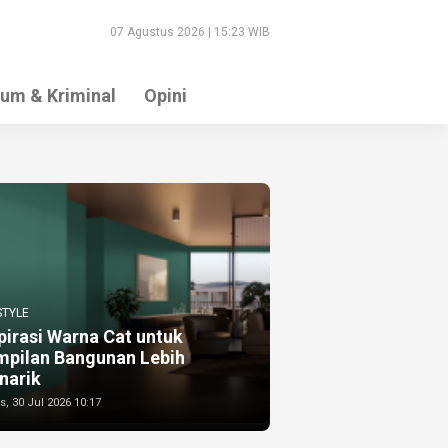
07 Agustus 2026 | 15:23 WIB
um & Kriminal
Opini
STYLE
pirasi Warna Cat untuk
mpilan Bangunan Lebih
narik
, 30 Jul 2026 10:17