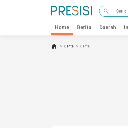
search
Home
Berita
Daerah
I
home
Berita
Berita