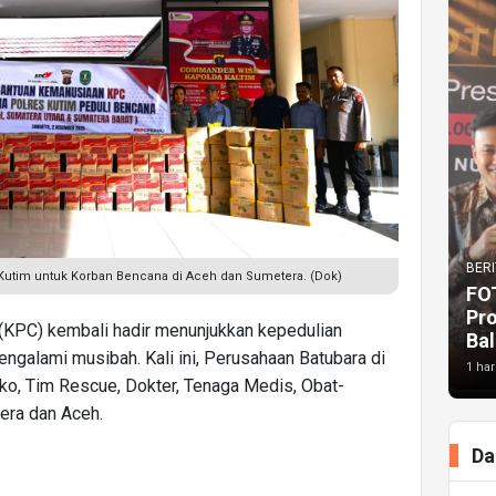
BERI
Kutim untuk Korban Bencana di Aceh dan Sumetera. (Dok)
FO
Pr
(KPC) kembali hadir menunjukkan kepedulian
Bal
galami musibah. Kali ini, Perusahaan Batubara di
1 har
ko, Tim Rescue, Dokter, Tenaga Medis, Obat-
tera dan Aceh.
Da