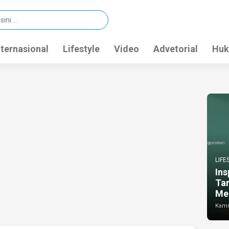
nternasional
Lifestyle
Video
Advetorial
Huk
LIFE
Ins
Ta
Me
Kamis