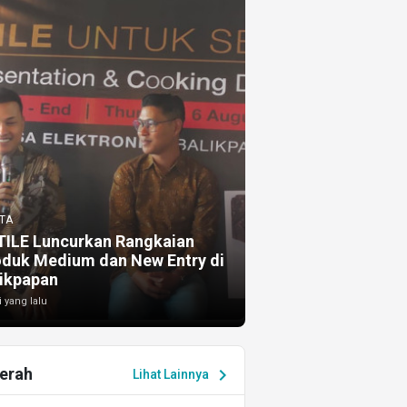
TA
TILE Luncurkan Rangkaian
oduk Medium dan New Entry di
ikpapan
i yang lalu
erah
chevron_right
Lihat Lainnya