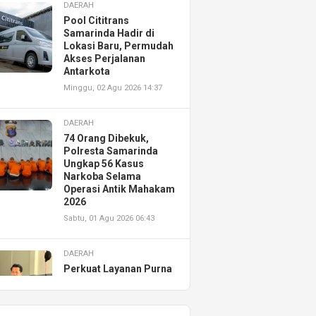
DAERAH
Pool Cititrans
Samarinda Hadir di
Lokasi Baru, Permudah
Akses Perjalanan
Antarkota
Minggu, 02 Agu 2026 14:37
DAERAH
74 Orang Dibekuk,
Polresta Samarinda
Ungkap 56 Kasus
Narkoba Selama
Operasi Antik Mahakam
2026
Sabtu, 01 Agu 2026 06:43
DAERAH
Perkuat Layanan Purna
Jual, Astra Motor
Kalimantan Timur 2
Resmikan AHASS