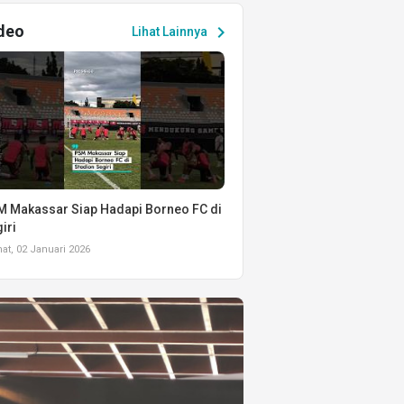
deo
chevron_right
Lihat Lainnya
 Makassar Siap Hadapi Borneo FC di
iri
t, 02 Januari 2026