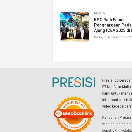
BERITA
KPC Raih Enam
Penghargaan Pada
Ajang ICEA 2025 di 
Rabu, 19 November 202
Presisi.co berad
PT.Nur Citra Mulia
kami untuk menyaj
informasi baik tul
video kepada par
Kehadiran Presis
menjadi salah sat
konstruktif, kola