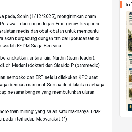
In
ya pada, Senin (1/12/2025), mengirimkan enam
n Perawat, dari gugus tugas Emergency Response
eralatan medis dan obat-obatan untuk membantu
ya akan bergabung dengan tim dari perusahaan di
m wadah ESDM Siaga Bencana.
angkatkan, antara lain, Nurdin (team leader),
di, dr. Madani (dokter) dan Siasido P (paramedic).
an sembako dan ERT selalu dilakukan KPC saat
gai bencana nasional. Semua itu dilakukan sebagai
adap sesama bangsa yang membutuhkan uluran
more than mining’ yang salah satu maknanya, tidak
 peduli terhadap Masyarakat. (*)