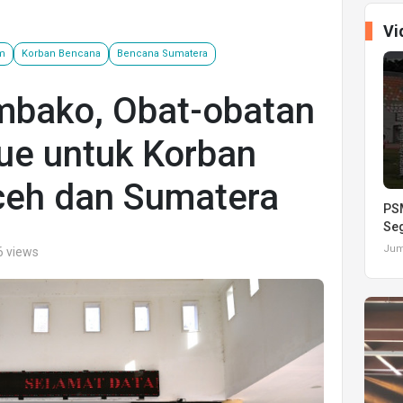
Vi
im
Korban Bencana
Bencana Sumatera
mbako, Obat-obatan
ue untuk Korban
ceh dan Sumatera
PSM
Seg
Juma
6 views