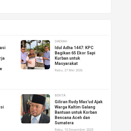
DAERAH
asi
Idul Adha 1447: KPC
Bagikan 65 Ekor Sapi
rja
Kurban untuk
Masyarakat
e
Rabu, 27 Mei 2026
BERITA
Giliran Rudy Mas'ud Ajak
si
Warga Kaltim Galang
Bantuan untuk Korban
Bencana Aceh dan
Sumatera
Rabu, 10 Desember 2025