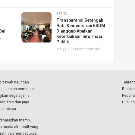
BERITA
Transparansi Setengah
Hati, Kementerian ESDM
Bali
Dianggap Abaikan
Keterbukaan Informasi
5
Publik
Minggu, 28 September 2025
a dibawah naungan
Tentang
. Ini adalah semangat
Redaks
ikan segala jenis
Pedoma
isan, foto dan juga
Hubung
a pembaca.
i diharapkan mampu
u media alternatif yang
boratif dan mengedukasi