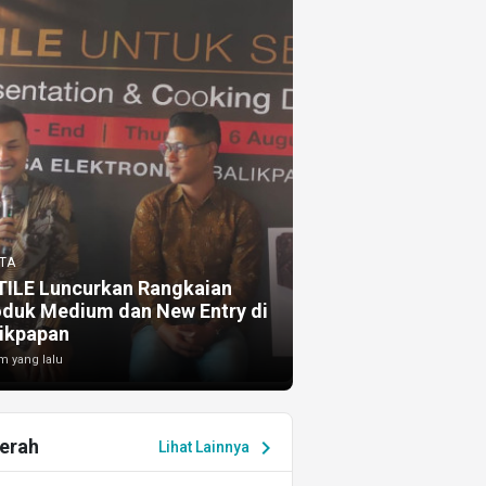
TA
TILE Luncurkan Rangkaian
oduk Medium dan New Entry di
ikpapan
m yang lalu
erah
chevron_right
Lihat Lainnya