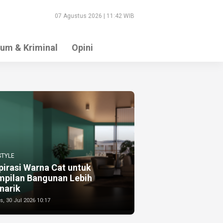
07 Agustus 2026 | 11:42 WIB
um & Kriminal
Opini
STYLE
pirasi Warna Cat untuk
mpilan Bangunan Lebih
narik
, 30 Jul 2026 10:17