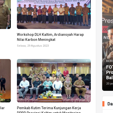
Workshop DLH Kaltim, Ardiansyah Harap
Nilai Karbon Meningkat
Selasa, 29 Agustus 2023
BERI
FO
Pr
Bal
20 ja
Da
lar
Pemkab Kutim Terima Kunjungan Kerja
DPRD Provinsi Kaltim untuk Monitoring