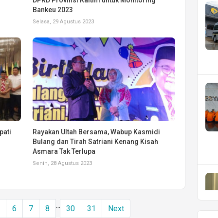
Bankeu 2023
Selasa, 29 Agustus 2023
pati
Rayakan Ultah Bersama, Wabup Kasmidi
Bulang dan Tirah Satriani Kenang Kisah
Asmara Tak Terlupa
Senin, 28 Agustus 2023
...
5
6
7
8
30
31
Next