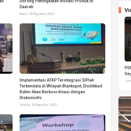
an
Dorong Peningkatan Inovasi Produk di
Daerah
Vi
Rabu, 30 Agustus 2023
PSM
Seg
Implementasi ATKP Terintegrasi SIPlah
Juma
Terkendala di Wilayah Blankspot, Disdikbud
Kutim Akan Berkoordinasi dengan
Diskominfo
Selasa, 29 Agustus 2023