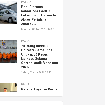
DAERAH
Pool Cititrans
Samarinda Hadir di
Lokasi Baru, Permudah
Akses Perjalanan
Antarkota
Minggu, 02 Agu 2026 14:37
DAERAH
74 Orang Dibekuk,
Polresta Samarinda
Ungkap 56 Kasus
Narkoba Selama
Operasi Antik Mahakam
2026
Sabtu, 01 Agu 2026 06:43
DAERAH
Perkuat Layanan Purna
Jual, Astra Motor
Kalimantan Timur 2
Resmikan AHASS