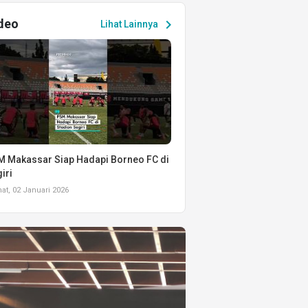
deo
chevron_right
Lihat Lainnya
 Makassar Siap Hadapi Borneo FC di
iri
t, 02 Januari 2026