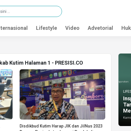
nternasional
Lifestyle
Video
Advetorial
Huk
kab Kutim Halaman 1 - PRESISI.CO
LIFE
Ins
Ta
Me
Kamis
Disdikbud Kutim Harap JIK dan JilNus 2023