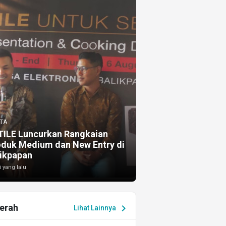
TA
TILE Luncurkan Rangkaian
oduk Medium dan New Entry di
ikpapan
i yang lalu
erah
chevron_right
Lihat Lainnya