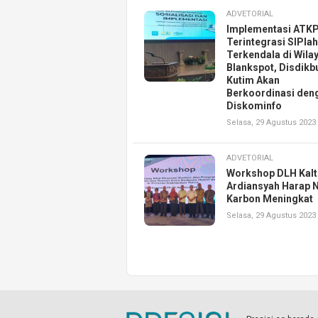
ADVETORIAL
Implementasi ATK
Terintegrasi SIPlah
Terkendala di Wila
Blankspot, Disdikb
Kutim Akan
Berkoordinasi den
Diskominfo
Selasa, 29 Agustus 2023
ADVETORIAL
Workshop DLH Kalt
Ardiansyah Harap N
Karbon Meningkat
Selasa, 29 Agustus 2023