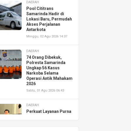
DAERAH
Pool Cititrans
Samarinda Hadir di
Lokasi Baru, Permudah
Akses Perjalanan
Antarkota
Minggu, 02 Agu 2026 14:37
DAERAH
74 Orang Dibekuk,
Polresta Samarinda
Ungkap 56 Kasus
Narkoba Selama
Operasi Antik Mahakam
2026
Sabtu, 01 Agu 2026 06:43
DAERAH
Perkuat Layanan Purna
Jual, Astra Motor
Kalimantan Timur 2
Resmikan AHASS