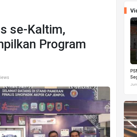
Vi
s se-Kaltim,
mpilkan Program
PSM
Seg
views
Juma