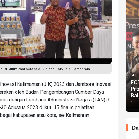
ikbud Kutim saat berada di JIK dan JolNus di Samarinda.
BERI
FO
novasi Kalimantan (JIK) 2023 dan Jambore Inovasi
Pr
ggarakan oleh Badan Pengembangan Sumber Daya
Bal
ama dengan Lembaga Administrasi Negara (LAN) di
1 har
0 Agustus 2023 diikuti 15 finalis pelatihan
bagai kabupaten atau kota, se-Kalimantan.
Da