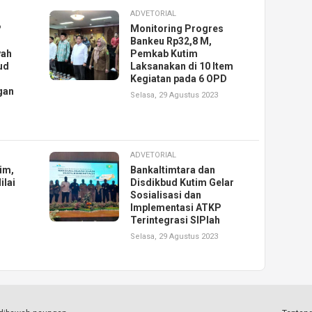
ADVETORIAL
P
Monitoring Progres
Bankeu Rp32,8 M,
yah
Pemkab Kutim
ud
Laksanakan di 10 Item
Kegiatan pada 6 OPD
gan
Selasa, 29 Agustus 2023
ADVETORIAL
im,
Bankaltimtara dan
ilai
Disdikbud Kutim Gelar
Sosialisasi dan
Implementasi ATKP
Terintegrasi SIPlah
Selasa, 29 Agustus 2023