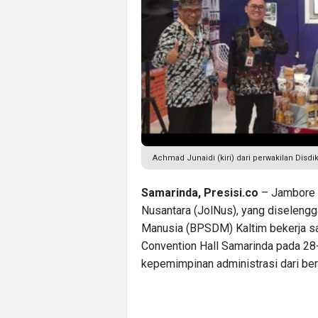
Achmad Junaidi (kiri) dari perwakilan Disd
Samarinda, Presisi.co
– Jambore I
Nusantara (JolNus), yang diselen
Manusia (BPSDM) Kaltim bekerja s
Convention Hall Samarinda pada 28-3
kepemimpinan administrasi dari ber