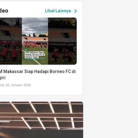
deo
chevron_right
Lihat Lainnya
 Makassar Siap Hadapi Borneo FC di
iri
t, 02 Januari 2026