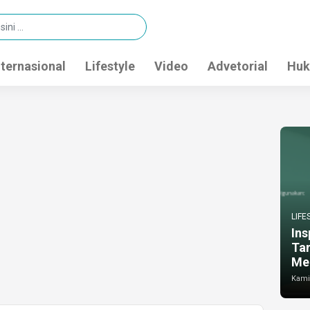
nternasional
Lifestyle
Video
Advetorial
Huk
LIFE
Ins
Ta
Me
Kamis