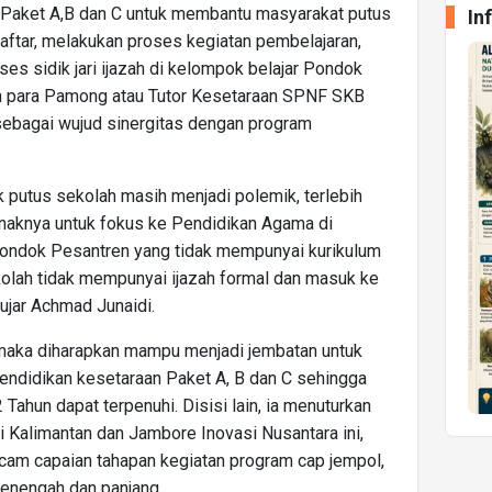
 Paket A,B dan C untuk membantu masyarakat putus
In
daftar, melakukan proses kegiatan pembelajaran,
ses sidik jari ijazah di kelompok belajar Pondok
h para Pamong atau Tutor Kesetaraan SPNF SKB
 sebagai wujud sinergitas dengan program
k putus sekolah masih menjadi polemik, terlebih
anaknya untuk fokus ke Pendidikan Agama di
ondok Pesantren yang tidak mempunyai kurikulum
lah tidak mempunyai ijazah formal dan masuk ke
ujar Achmad Junaidi.
 maka diharapkan mampu menjadi jembatan untuk
endidikan kesetaraan Paket A, B dan C sehingga
Tahun dapat terpenuhi. Disisi lain, ia menuturkan
i Kalimantan dan Jambore Inovasi Nusantara ini,
am capaian tahapan kegiatan program cap jempol,
menengah dan panjang.