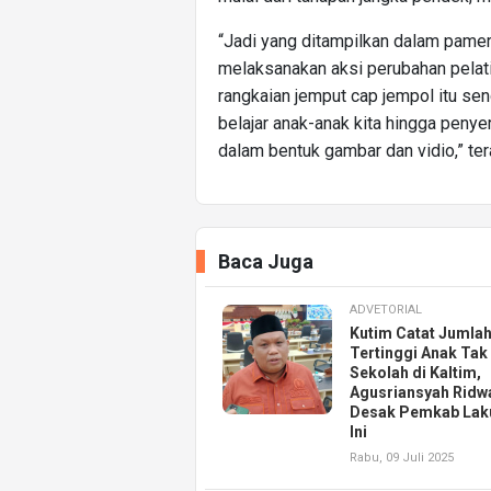
“Jadi yang ditampilkan dalam pamera
melaksanakan aksi perubahan pelati
rangkaian jemput cap jempol itu sendi
belajar anak-anak kita hingga penyer
dalam bentuk gambar dan vidio,” te
Baca Juga
ADVETORIAL
Kutim Catat Jumla
Tertinggi Anak Tak
Sekolah di Kaltim,
Agusriansyah Ridw
Desak Pemkab Lak
Ini
Rabu, 09 Juli 2025