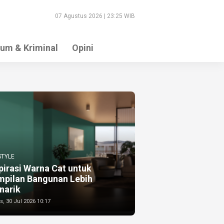
07 Agustus 2026 | 23:25 WIB
um & Kriminal
Opini
STYLE
pirasi Warna Cat untuk
mpilan Bangunan Lebih
narik
, 30 Jul 2026 10:17