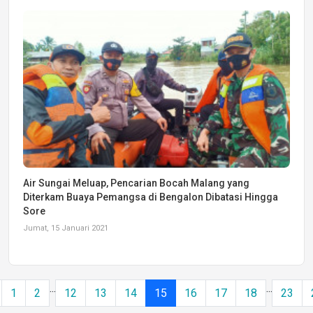
Air Sungai Meluap, Pencarian Bocah Malang yang
Diterkam Buaya Pemangsa di Bengalon Dibatasi Hingga
Sore
Jumat, 15 Januari 2021
...
...
1
2
12
13
14
15
16
17
18
23