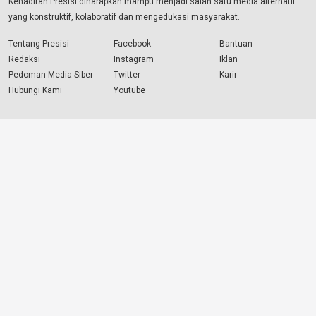
Kehadiran Presisi diharapkan mampu menjadi salah satu media alternatif
yang konstruktif, kolaboratif dan mengedukasi masyarakat.
Tentang Presisi
Facebook
Bantuan
Redaksi
Instagram
Iklan
Pedoman Media Siber
Twitter
Karir
Hubungi Kami
Youtube