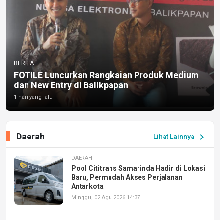
BERITA
FOTILE Luncurkan Rangkaian Produk Medium
dan New Entry di Balikpapan
1 hari yang lalu
Daerah
chevron_right
Lihat Lainnya
DAERAH
Pool Cititrans Samarinda Hadir di Lokasi
Baru, Permudah Akses Perjalanan
Antarkota
Minggu, 02 Agu 2026 14:37