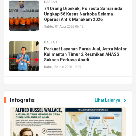
DAERAH
74 Orang Dibekuk, Polresta Samarinda
Ungkap 56 Kasus Narkoba Selama
Operasi Antik Mahakam 2026
Sabtu, 01 Agu 2026 06:43
DAERAH
Perkuat Layanan Purna Jual, Astra Motor
Kalimantan Timur 2 Resmikan AHASS
Sukses Perkasa Abadi
Rabu, 22 Jul 2026 19:29
DAERAH
UPA PERKASA Universitas Mulawarman
Laksanakan Job Fair Batch II, Hadirkan
Infografis
chevron_right
Lihat Lainnya
Peluang Kerja dan Magang
Jumat, 17 Jul 2026 22:30
DAERAH
Astra Motor Kalimantan Timur 2 Dukung
Mahasiswa Samarinda dalam Astra