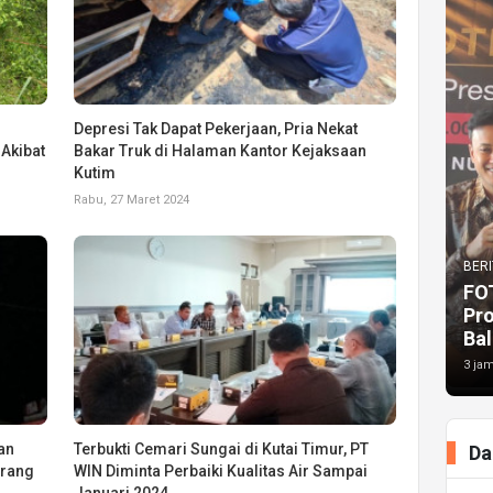
Depresi Tak Dapat Pekerjaan, Pria Nekat
Akibat
Bakar Truk di Halaman Kantor Kejaksaan
Kutim
Rabu, 27 Maret 2024
BERI
FO
Pr
Bal
3 jam
an
Terbukti Cemari Sungai di Kutai Timur, PT
Da
erang
WIN Diminta Perbaiki Kualitas Air Sampai
Januari 2024