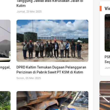
Tanggung Jawab atas Kerusakan Jalan di
Kutim
Vi
Jumat, 23 Mei 2025
PSM
Seg
inggal,
DPRD Kaltim Temukan Dugaan Pelanggaran
Juma
Perizinan di Pabrik Sawit PT KSM di Kutim
Senin, 05 Mei 2025