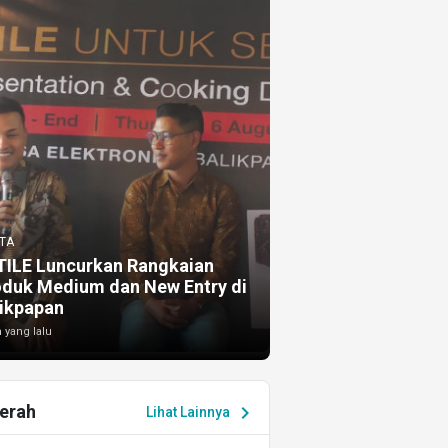
TA
TILE Luncurkan Rangkaian
oduk Medium dan New Entry di
ikpapan
 yang lalu
erah
chevron_right
Lihat Lainnya