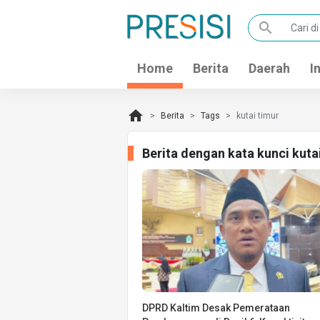
search
Home
Berita
Daerah
I
home
Berita
Tags
kutai timur
Berita dengan kata kunci kuta
DPRD Kaltim Desak Pemerataan