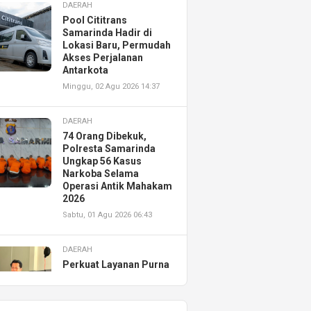
DAERAH
Pool Cititrans
Samarinda Hadir di
Lokasi Baru, Permudah
Akses Perjalanan
Antarkota
Minggu, 02 Agu 2026 14:37
DAERAH
74 Orang Dibekuk,
Polresta Samarinda
Ungkap 56 Kasus
Narkoba Selama
Operasi Antik Mahakam
2026
Sabtu, 01 Agu 2026 06:43
DAERAH
Perkuat Layanan Purna
Jual, Astra Motor
Kalimantan Timur 2
Resmikan AHASS