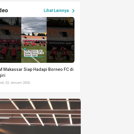
deo
chevron_right
Lihat Lainnya
 Makassar Siap Hadapi Borneo FC di
iri
t, 02 Januari 2026