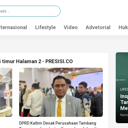
nternasional
Lifestyle
Video
Advetorial
Huk
i timur Halaman 2 - PRESISI.CO
LIFE
Ins
Ta
Me
Kamis
DPRD Kaltim Desak Perusahaan Tambang