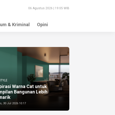
06 Agustus 2026 | 19:05 WIB
um & Kriminal
Opini
STYLE
pirasi Warna Cat untuk
mpilan Bangunan Lebih
narik
, 30 Jul 2026 10:17