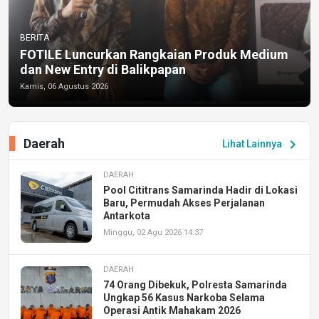
BERITA
FOTILE Luncurkan Rangkaian Produk Medium
dan New Entry di Balikpapan
Kamis, 06 Agustus 2026
Daerah
chevron_right
Lihat Lainnya
DAERAH
Pool Cititrans Samarinda Hadir di Lokasi
Baru, Permudah Akses Perjalanan
Antarkota
Minggu, 02 Agu 2026 14:37
DAERAH
74 Orang Dibekuk, Polresta Samarinda
Ungkap 56 Kasus Narkoba Selama
Operasi Antik Mahakam 2026