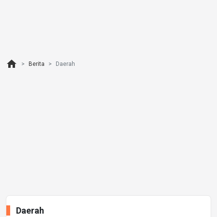
home
Berita
Daerah
Daerah