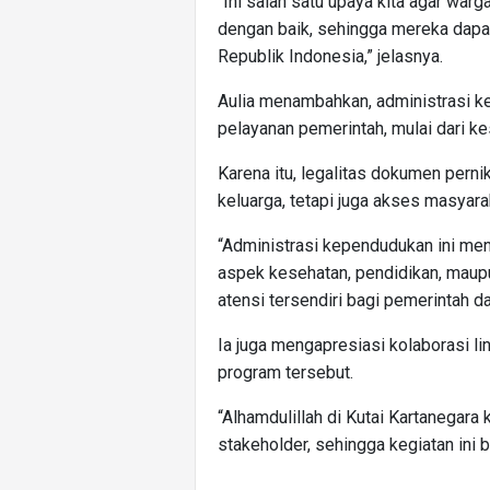
“Ini salah satu upaya kita agar warg
dengan baik, sehingga mereka dap
Republik Indonesia,” jelasnya.
Aulia menambahkan, administrasi k
pelayanan pemerintah, mulai dari ke
Karena itu, legalitas dokumen perni
keluarga, tetapi juga akses masyar
“Administrasi kependudukan ini menj
aspek kesehatan, pendidikan, maupu
atensi tersendiri bagi pemerintah d
Ia juga mengapresiasi kolaborasi l
program tersebut.
“Alhamdulillah di Kutai Kartanegara
stakeholder, sehingga kegiatan ini b