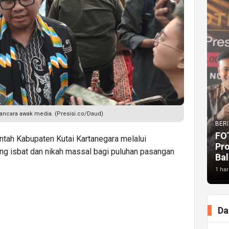
wancara awak media. (Presisi.co/Daud)
BERI
FO
tah Kabupaten Kutai Kartanegara melalui
Pr
 isbat dan nikah massal bagi puluhan pasangan
Bal
1 har
Da