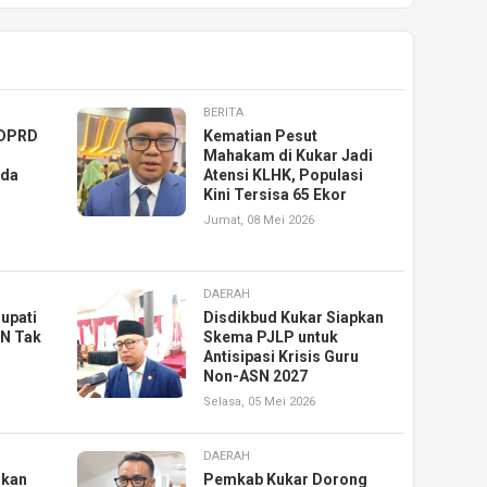
BERITA
 DPRD
Kematian Pesut
Mahakam di Kukar Jadi
rda
Atensi KLHK, Populasi
Kini Tersisa 65 Ekor
Jumat, 08 Mei 2026
DAERAH
Bupati
Disdikbud Kukar Siapkan
SN Tak
Skema PJLP untuk
Antisipasi Krisis Guru
Non-ASN 2027
Selasa, 05 Mei 2026
DAERAH
lkan
Pemkab Kukar Dorong