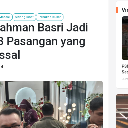
Vi
Massal
Sidang Isbat
Pemkab Kukar
Rahman Basri Jadi
63 Pasangan yang
ssal
PSM
ad
Seg
Juma