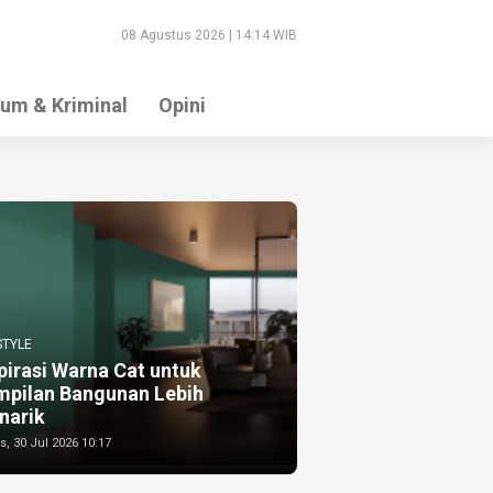
08 Agustus 2026 | 14:14 WIB
um & Kriminal
Opini
STYLE
pirasi Warna Cat untuk
mpilan Bangunan Lebih
narik
, 30 Jul 2026 10:17