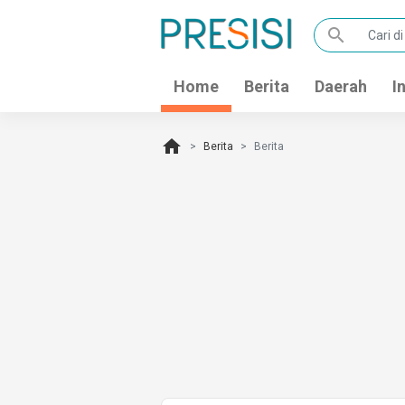
search
Home
Berita
Daerah
I
home
Berita
Berita