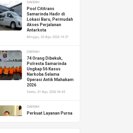
DAERAH
Pool Cititrans
Samarinda Hadir di
Lokasi Baru, Permudah
Akses Perjalanan
Antarkota
Minggu, 02 Agu 2026 14:37
DAERAH
74 Orang Dibekuk,
Polresta Samarinda
Ungkap 56 Kasus
Narkoba Selama
Operasi Antik Mahakam
2026
Sabtu, 01 Agu 2026 06:43
DAERAH
Perkuat Layanan Purna
Jual, Astra Motor
Kalimantan Timur 2
Resmikan AHASS