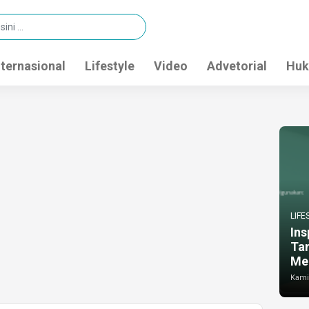
nternasional
Lifestyle
Video
Advetorial
Huk
LIFE
Ins
Ta
Me
Kamis