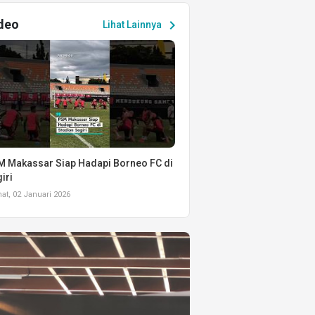
deo
chevron_right
Lihat Lainnya
 Makassar Siap Hadapi Borneo FC di
iri
t, 02 Januari 2026