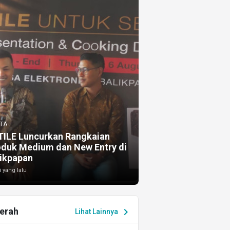
TA
TILE Luncurkan Rangkaian
oduk Medium dan New Entry di
ikpapan
i yang lalu
erah
chevron_right
Lihat Lainnya