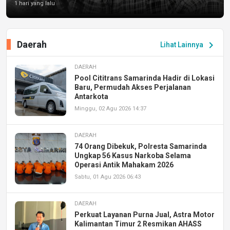
1 hari yang lalu
Daerah
chevron_right
Lihat Lainnya
DAERAH
Pool Cititrans Samarinda Hadir di Lokasi
Baru, Permudah Akses Perjalanan
Antarkota
Minggu, 02 Agu 2026 14:37
DAERAH
74 Orang Dibekuk, Polresta Samarinda
Ungkap 56 Kasus Narkoba Selama
Operasi Antik Mahakam 2026
Sabtu, 01 Agu 2026 06:43
DAERAH
Perkuat Layanan Purna Jual, Astra Motor
Kalimantan Timur 2 Resmikan AHASS