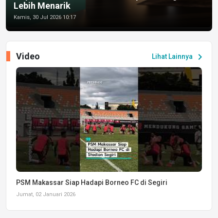
Lebih Menarik
Kamis, 30 Jul 2026 10:17
Video
chevron_right
Lihat Lainnya
PSM Makassar Siap Hadapi Borneo FC di Segiri
Jumat, 02 Januari 2026