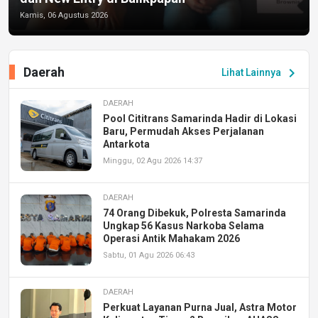
Kamis, 06 Agustus 2026
Daerah
chevron_right
Lihat Lainnya
DAERAH
Pool Cititrans Samarinda Hadir di Lokasi
Baru, Permudah Akses Perjalanan
Antarkota
Minggu, 02 Agu 2026 14:37
DAERAH
74 Orang Dibekuk, Polresta Samarinda
Ungkap 56 Kasus Narkoba Selama
Operasi Antik Mahakam 2026
Sabtu, 01 Agu 2026 06:43
DAERAH
Perkuat Layanan Purna Jual, Astra Motor