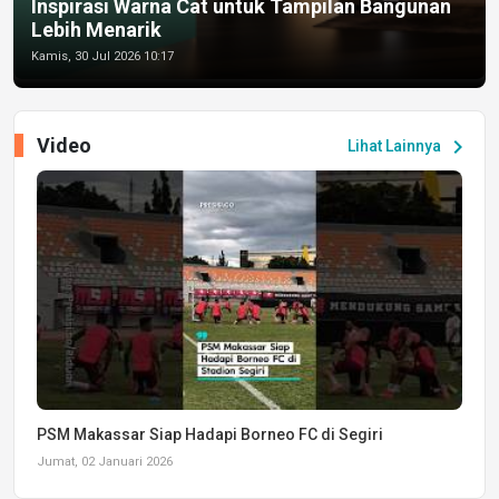
Inspirasi Warna Cat untuk Tampilan Bangunan
Lebih Menarik
Kamis, 30 Jul 2026 10:17
Video
chevron_right
Lihat Lainnya
PSM Makassar Siap Hadapi Borneo FC di Segiri
Jumat, 02 Januari 2026