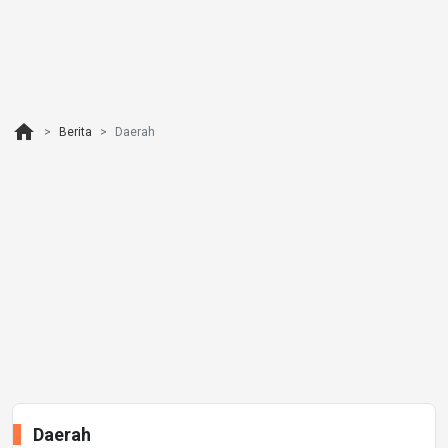
home
Berita
Daerah
Daerah