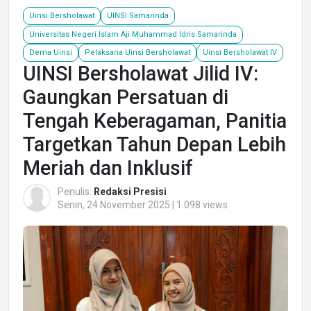
Uinsi Bersholawat
UINSI Samarinda
Universitas Negeri Islam Aji Muhammad Idris Samarinda
Dema Uinsi
Pelaksana Uinsi Bersholawat
Uinsi Bersholawat IV
UINSI Bersholawat Jilid IV:
Gaungkan Persatuan di
Tengah Keberagaman, Panitia
Targetkan Tahun Depan Lebih
Meriah dan Inklusif
Penulis:
Redaksi Presisi
Senin, 24 November 2025 | 1.098 views