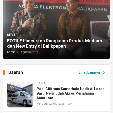
BERITA
FOTILE Luncurkan Rangkaian Produk Medium
dan New Entry di Balikpapan
Kamis, 06 Agustus 2026
Daerah
chevron_right
Lihat Lainnya
DAERAH
Pool Cititrans Samarinda Hadir di Lokasi
Baru, Permudah Akses Perjalanan
Antarkota
Minggu, 02 Agu 2026 14:37