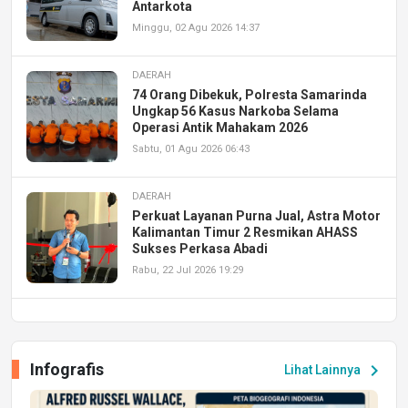
Antarkota
Minggu, 02 Agu 2026 14:37
DAERAH
74 Orang Dibekuk, Polresta Samarinda
Ungkap 56 Kasus Narkoba Selama
Operasi Antik Mahakam 2026
Sabtu, 01 Agu 2026 06:43
DAERAH
Perkuat Layanan Purna Jual, Astra Motor
Kalimantan Timur 2 Resmikan AHASS
Sukses Perkasa Abadi
Rabu, 22 Jul 2026 19:29
DAERAH
UPA PERKASA Universitas Mulawarman
Laksanakan Job Fair Batch II, Hadirkan
Infografis
chevron_right
Lihat Lainnya
Peluang Kerja dan Magang
Jumat, 17 Jul 2026 22:30