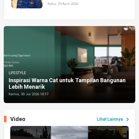
Rabu, 29 April 2026
LIFESTYLE
Inspirasi Warna Cat untuk Tampilan Bangunan
Lebih Menarik
Kamis, 30 Jul 2026 10:17
Video
chevron_right
Lihat Lainnya