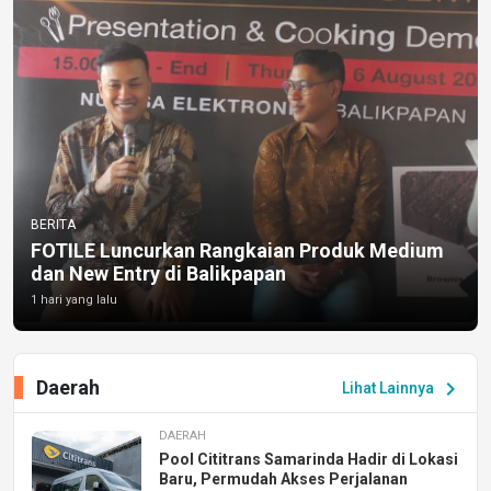
BERITA
FOTILE Luncurkan Rangkaian Produk Medium
dan New Entry di Balikpapan
1 hari yang lalu
Daerah
chevron_right
Lihat Lainnya
DAERAH
Pool Cititrans Samarinda Hadir di Lokasi
Baru, Permudah Akses Perjalanan