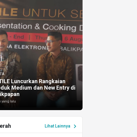
TA
TILE Luncurkan Rangkaian
oduk Medium dan New Entry di
ikpapan
i yang lalu
erah
chevron_right
Lihat Lainnya