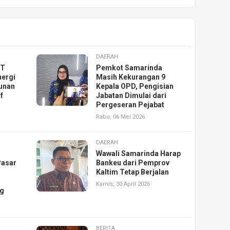
DAERAH
KT
Pemkot Samarinda
nergi
Masih Kekurangan 9
unan
Kepala OPD, Pengisian
f
Jabatan Dimulai dari
Pergeseran Pejabat
Rabu, 06 Mei 2026
DAERAH
Wawali Samarinda Harap
Pasar
Bankeu dari Pemprov
Kaltim Tetap Berjalan
Kamis, 30 April 2026
ng
BERITA