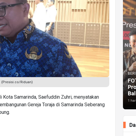
BERI
FO
 (Presisi.co/Riduan)
Pr
Bal
i Kota Samarinda, Saefuddin Zuhri, menyatakan
1 har
pembangunan Gereja Toraja di Samarinda Seberang
pung.
Da