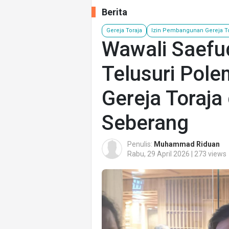
Berita
Gereja Toraja
Izin Pembangunan Gereja To
Wawali Saefud
Telusuri Pol
Gereja Toraja
Seberang
Penulis:
Muhammad Riduan
Rabu, 29 April 2026 | 273 views