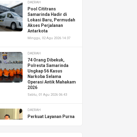
DAERAH
Pool Cititrans
Samarinda Hadir di
Lokasi Baru, Permudah
Akses Perjalanan
Antarkota
Minggu, 02 Agu 2026 14:37
DAERAH
74 Orang Dibekuk,
Polresta Samarinda
Ungkap 56 Kasus
Narkoba Selama
Operasi Antik Mahakam
2026
Sabtu, 01 Agu 2026 06:43
DAERAH
Perkuat Layanan Purna
Jual, Astra Motor
Kalimantan Timur 2
Resmikan AHASS