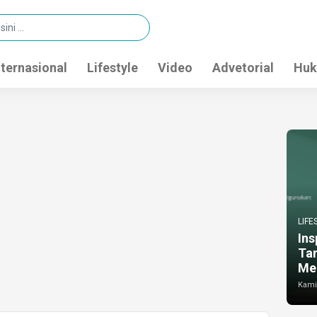
nternasional
Lifestyle
Video
Advetorial
Huk
LIFE
Ins
Ta
Me
Kamis