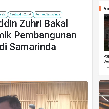
Vi
raja
Saefuddin Zuhri
Pemkot Samarinda
din Zuhri Bakal
emik Pembangunan
 di Samarinda
PSM
Seg
Juma