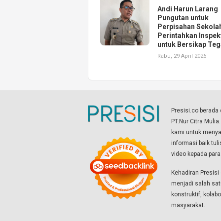
Andi Harun Larang
Pungutan untuk
Perpisahan Sekola
Perintahkan Inspek
untuk Bersikap Te
Rabu, 29 April 2026
Presisi.co berad
PT.Nur Citra Mulia
kami untuk menyaj
informasi baik tul
video kepada par
Kehadiran Presis
menjadi salah sat
konstruktif, kola
masyarakat.