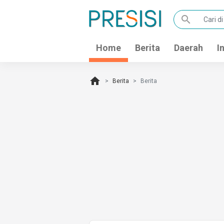
search
Home
Berita
Daerah
I
home
Berita
Berita