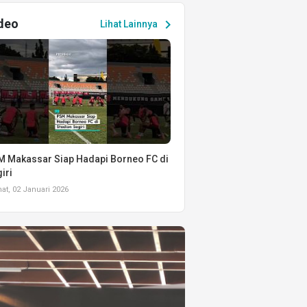
deo
chevron_right
Lihat Lainnya
 Makassar Siap Hadapi Borneo FC di
iri
t, 02 Januari 2026