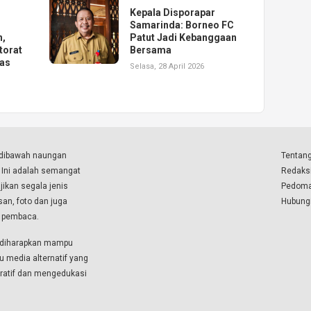
Kepala Disporapar
Samarinda: Borneo FC
h,
Patut Jadi Kebanggaan
torat
Bersama
gas
Selasa, 28 April 2026
a dibawah naungan
Tentang
. Ini adalah semangat
Redaks
ikan segala jenis
Pedoma
isan, foto dan juga
Hubung
a pembaca.
i diharapkan mampu
u media alternatif yang
boratif dan mengedukasi