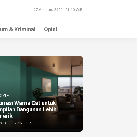
07 Agustus 2026 | 21:10 WIB
um & Kriminal
Opini
STYLE
pirasi Warna Cat untuk
mpilan Bangunan Lebih
narik
, 30 Jul 2026 10:17