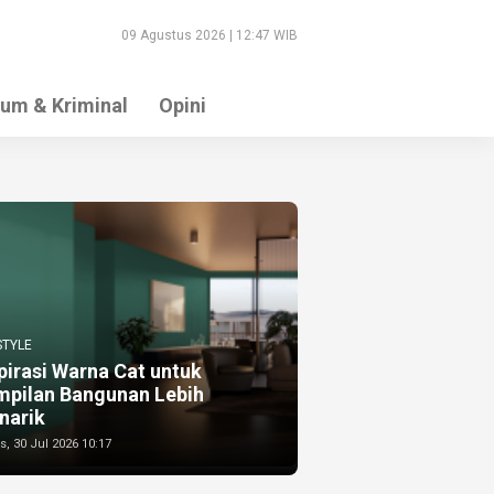
09 Agustus 2026 | 12:47 WIB
um & Kriminal
Opini
STYLE
pirasi Warna Cat untuk
mpilan Bangunan Lebih
narik
, 30 Jul 2026 10:17