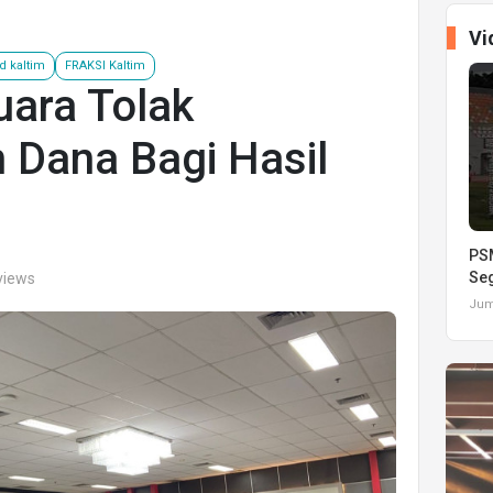
Vi
d kaltim
FRAKSI Kaltim
uara Tolak
Dana Bagi Hasil
PSM
Seg
views
Juma