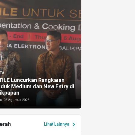
TA
TILE Luncurkan Rangkaian
oduk Medium dan New Entry di
ikpapan
s, 06 Agustus 2026
erah
chevron_right
Lihat Lainnya