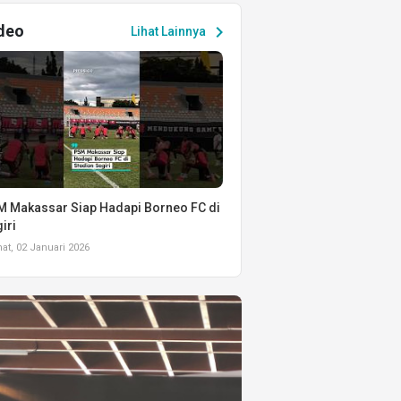
deo
chevron_right
Lihat Lainnya
 Makassar Siap Hadapi Borneo FC di
iri
t, 02 Januari 2026