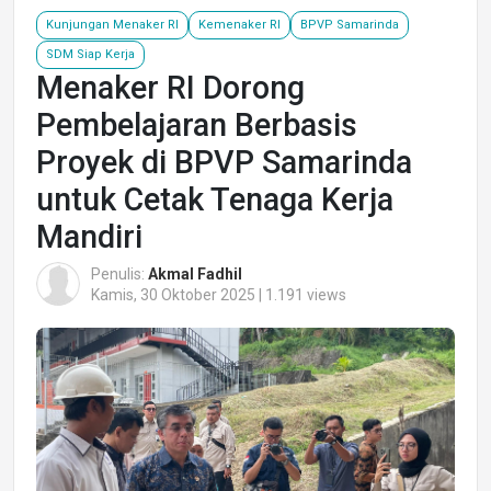
Kunjungan Menaker RI
Kemenaker RI
BPVP Samarinda
SDM Siap Kerja
Menaker RI Dorong
Pembelajaran Berbasis
Proyek di BPVP Samarinda
untuk Cetak Tenaga Kerja
Mandiri
Penulis:
Akmal Fadhil
Kamis, 30 Oktober 2025 | 1.191 views