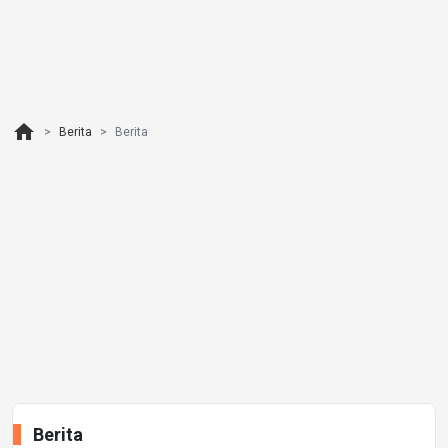
home
Berita
Berita
Berita