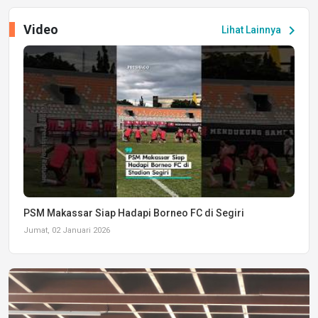
Video
chevron_right
Lihat Lainnya
PSM Makassar Siap Hadapi Borneo FC di Segiri
Jumat, 02 Januari 2026