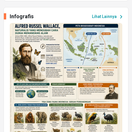
UPA PERKASA Universitas Mulawarman
Laksanakan Job Fair Batch II, Hadirkan
Infografis
chevron_right
Lihat Lainnya
Peluang Kerja dan Magang
Jumat, 17 Jul 2026 22:30
DAERAH
Astra Motor Kalimantan Timur 2 Dukung
Mahasiswa Samarinda dalam Astra
Honda SDGs Future Leaders 2026
Jumat, 10 Jul 2026 19:01