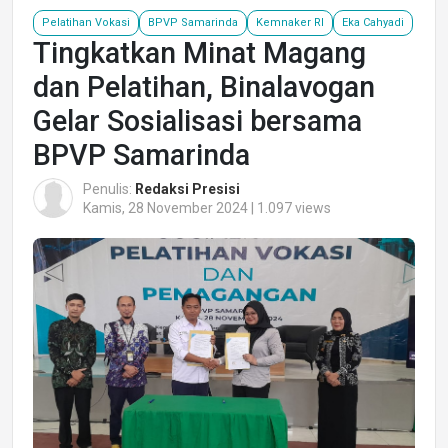
Pelatihan Vokasi
BPVP Samarinda
Kemnaker RI
Eka Cahyadi
Tingkatkan Minat Magang
dan Pelatihan, Binalavogan
Gelar Sosialisasi bersama
BPVP Samarinda
Penulis:
Redaksi Presisi
Kamis, 28 November 2024 | 1.097 views